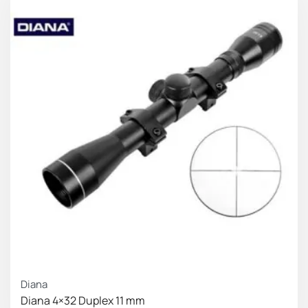
Οι σκοπευτικές διόπτρες και red dot πωλούνται
κατόπιν προσκόμισης άδειας αγοράς από την αρμόδια
αστυνομική αρχή.
Οι υπηρετούντες σε Σώματα Ασφαλείας, Ένοπλες
Δυνάμεις και Υπηρεσίες Δημοσίου που οπλοφορούν
για την άσκηση των καθηκόντων τους μπορούν να τα
προμηθευτούν άνευ αδείας, με επίδειξη σχετικής
υπηρεσιακής βεβαίωσης.
Diana
Diana 4×32 Duplex 11 mm