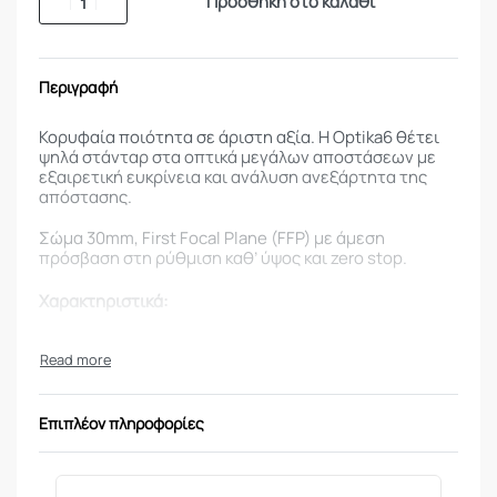
Προσθήκη στο καλάθι
Περιγραφή
Κορυφαία ποιότητα σε άριστη αξία. Η Optika6 θέτει
ψηλά στάνταρ στα οπτικά μεγάλων αποστάσεων με
εξαιρετική ευκρίνεια και ανάλυση ανεξάρτητα της
απόστασης.
Σώμα 30mm, First Focal Plane (FFP) με άμεση
πρόσβαση στη ρύθμιση καθ’ ύψος και zero stop.
Χαρακτηριστικά:
Μεγέθυνση
3-18
x
Αντικειμενικός φακός
50
mm
Επιπλέον πληροφορίες
Focal Plane Position
FFP