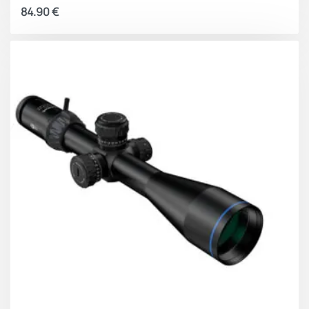
84.90
€