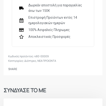
Δωρεάν αποστολή για παραγγελίες
άνω των 150€
Σπείρωμα φακού
M55x0,75
Επιστροφή Προϊόντων εντός 14
ημερολογιακών ημερών
Σώμα
30mm
100% Ασφαλείς Πληρωμες
Αποκλειστικές Προσφορές
Οπτικό πεδίο (m/100m)
6.4 – 1.1 °
Απόσταση από το μάτι
100mm
480-00009
Κατηγορίες:
Διόπτρες
,
ΝΕΑ ΠΡΟΙΟΝΤΑ
SHARE
Μεταβολή ανά κλικ
0,7cm/ 100m
Βάρος
849
g
ΣΥΝΔΥΑΣΕ ΤΟ ΜΕ
Μήκος ολικό
371
mm