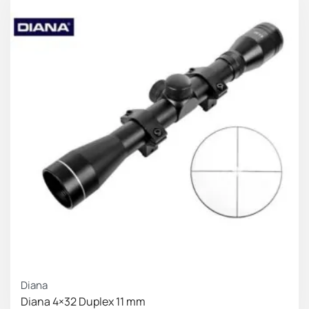
Μεταβολή ανά κλικ
1cm/ 100m
Βάρος
1.039
g
Μήκος ολικό
392
mm
Diana
Diana 4×32 Duplex 11 mm