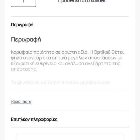
Προσθήκη στο καλάθι
Περιγραφή
Περιγραφή
Κορυφαία ποιότητα σε άριστη αξία. Η Optika6 θέτει
ψηλά στάνταρ στα οπτικά μεγάλων αποστάσεων με
εξαιρετική ευκρίνεια και ανάλυση ανεξάρτητα της
απόστασης.
Το μεγάλο σώμα 34mm παρέχει μεγάλο εύρος
ρύθμισης, επιτρέποντας στο σκοπευτή να διορθώσει
εύκολα σε συνθήκες πεδίου.
Όλες οι 5-30×56 είναι First Focal Plane (FFP) με εύκολη
ρύθμιση χωρίς εργαλεία και zero stop.
Επιπλέον πληροφορίες
Χαρακτηριστικά: