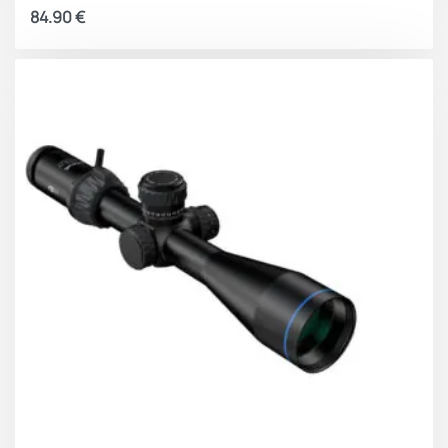
84.90
€