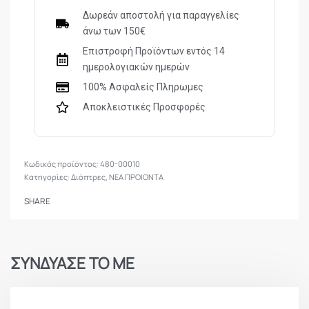
Μεγέθυνση
5-30
x
Δωρεάν αποστολή για παραγγελίες
άνω των 150€
Αντικειμενικός φακός
56
mm
Επιστροφή Προϊόντων εντός 14
ημερολογιακών ημερών
Focal Plane Position
FFP
100% Ασφαλείς Πληρωμες
Αποκλειστικές Προσφορές
Σπείρωμα φακού
M61x0,75
480-00010
Σώμα
34mm
Κατηγορίες:
Διόπτρες
,
ΝΕΑ ΠΡΟΙΟΝΤΑ
SHARE
Οπτικό πεδίο (m/100m)
8.2 – 1.2
Απόσταση από το μάτι
100mm
ΣΥΝΔΥΑΣΕ ΤΟ ΜΕ
Μέγιστη γωνία σκόπευσης
4.7 – 0.7 °
(D)