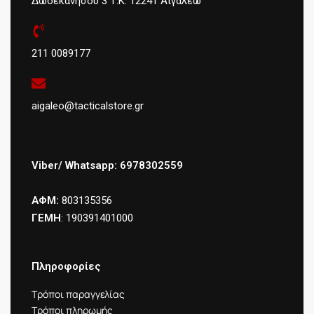
Δωδεκανήσου 3 Τ.Κ: 12241 Αιγάλεω
211 0089177
aigaleo@tacticalstore.gr
Viber/ Whatsapp: 6978302559
ΑΦΜ:
803135356
ΓΕΜΗ
: 190391401000
Πληροφορίες
Τρόποι παραγγελίας
Τρόποι πληρωμής