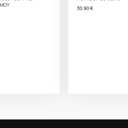
ΣΜΟΥ
30.90
€