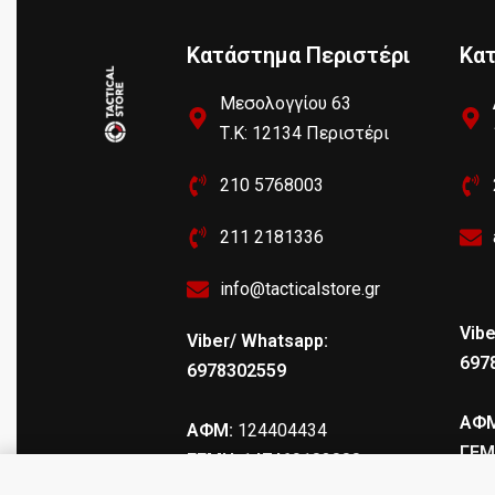
Κατάστημα Περιστέρι
Κα
Μεσολογγίου 63
Τ.Κ: 12134 Περιστέρι
210 5768003
211 2181336
info@tacticalstore.gr
Vibe
Viber/ Whatsapp:
697
6978302559
ΑΦΜ
ΑΦΜ:
124404434
ΓΕΜ
ΓΕΜΗ
: 147469103000