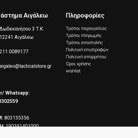
τάστημα Αιγάλεω
Πληροφορίες
Τρόποι παραγγελίας
Δωδεκανήσου 3 Τ.Κ:
Τρόποι πληρωμής
12241 Αιγάλεω
Τρόποι αποστολής
Πολιτική επιστροφών
211 0089177
Πολιτική απορρήτου
Όροι χρήσης
aigaleo@tacticalstore.gr
wishlist
r/ Whatsapp:
8302559
:
803135356
Η
: 190391401000