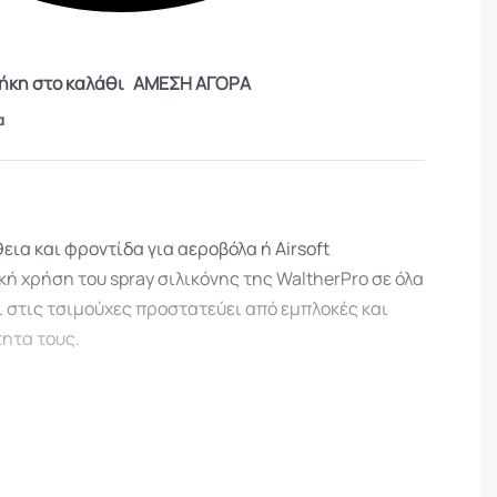
κη στο καλάθι
ΑΜΕΣΗ ΑΓΟΡΑ
α
ια και φροντίδα για αεροβόλα ή Airsoft
κή χρήση του spray σιλικόνης της WaltherPro σε όλα
ι στις τσιμούχες προστατεύει από εμπλοκές και
ητα τους.