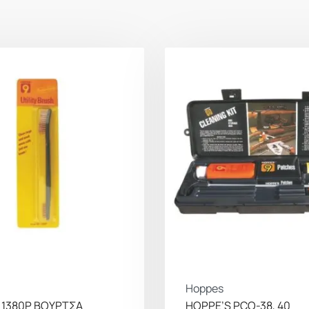
Hoppes
 1380P ΒΟΥΡΤΣΑ
HOPPE’S PCO-38, 40