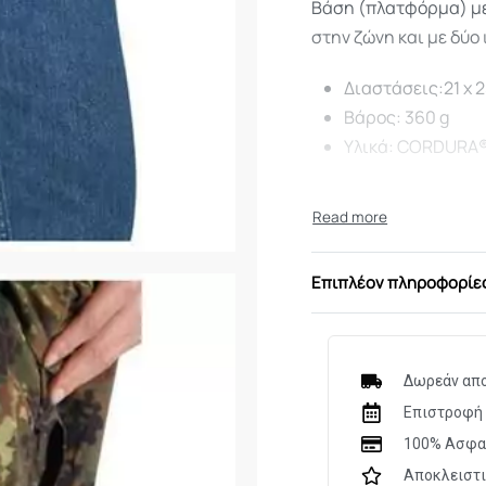
Βάση (πλατφόρμα) με
στην ζώνη και με δύο
Διαστάσεις:21 x 
Βάρος: 360 g
Υλικά: CORDURA®
Επιπλέον πληροφορίε
Δωρεάν απο
Επιστροφή 
100% Ασφα
Αποκλειστ