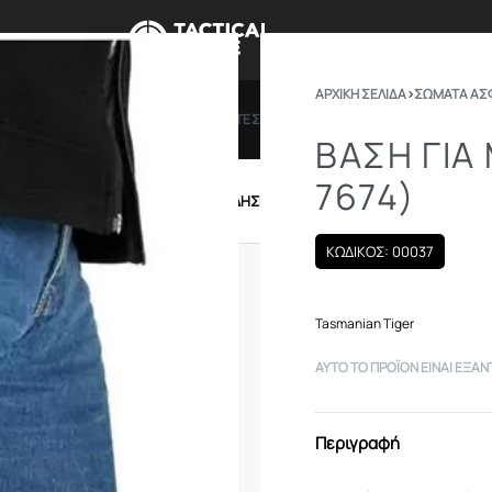
ΑΡΧΙΚΉ ΣΕΛΊΔΑ
›
ΣΩΜΑΤΑ ΑΣ
ΠΡΟΣΦΟΡΕΣ
ΔΩΡΟΚΑΡΤΕΣ
BRANDS
ΠΟΙΟ
ΒΆΣΗ ΓΙΑ
7674)
IRSOFT
ΕΝΔΥΣΗ – ΥΠΟΔΗΣΗ
ΕΞΟΠΛΙΣΜΟΣ
ΚΩΔΙΚΟΣ: 00037
Tasmanian Tiger
ΑΥΤΌ ΤΟ ΠΡΟΪΌΝ ΕΊΝΑΙ ΕΞΑΝ
Περιγραφή