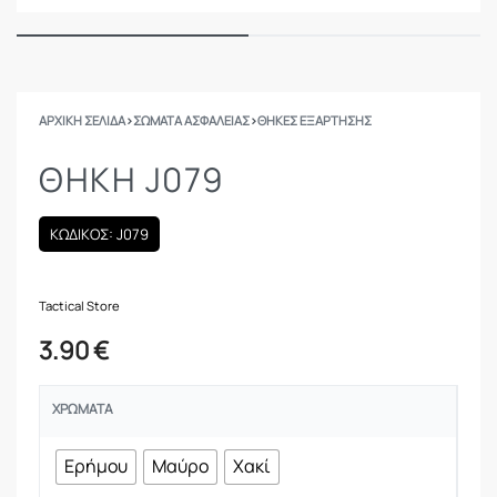
ΑΡΧΙΚΉ ΣΕΛΊΔΑ
›
ΣΩΜΑΤΑ ΑΣΦΑΛΕΙΑΣ
›
ΘΉΚΕΣ ΕΞΆΡΤΗΣΗΣ
ΘΉΚΗ J079
ΚΩΔΙΚΟΣ: J079
Tactical Store
3.90
€
ΧΡΏΜΑΤΑ
Ερήμου
Μαύρο
Χακί