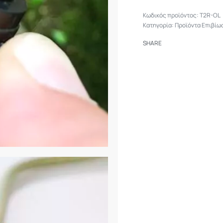
T2R-OL
Κατηγορία:
Προϊόντα Επιβίω
SHARE