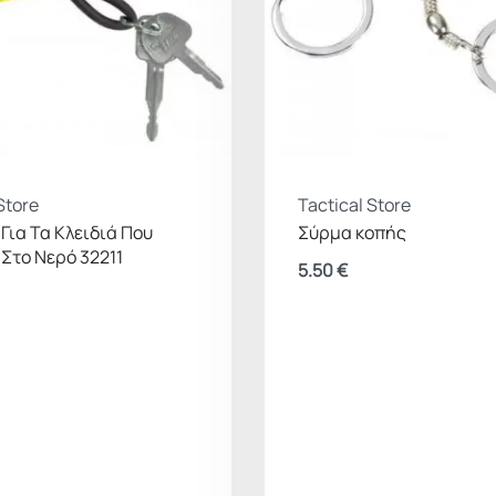
Store
Tactical Store
Για Τα Κλειδιά Που
Σύρμα κοπής
 Στο Νερό 32211
5.50
€