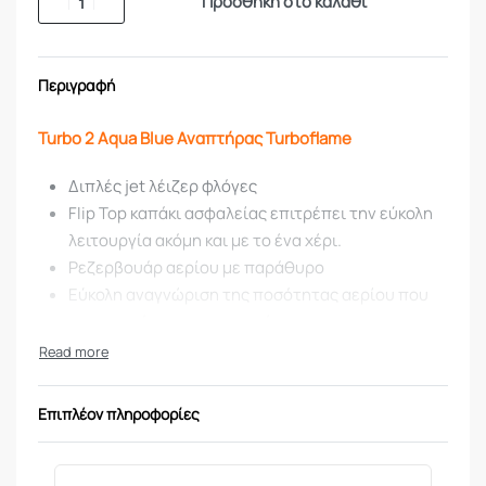
Προσθήκη στο καλάθι
Περιγραφή
Turbo 2 Aqua Blue Αναπτήρας Turboflame
Διπλές jet λέιζερ φλόγες
Flip Top καπάκι ασφαλείας επιτρέπει την εύκολη
λειτουργία ακόμη και με το ένα χέρι.
Ρεζερβουάρ αερίου με παράθυρο
Εύκολη αναγνώριση της ποσότητας αερίου που
σας απομένει στον αναπτήρα
Ρυθμιζόμενη φλόγα έως 1300 °C
Σώμα από βαρέως τύπου κράμα μετάλλου με
επικάλυψη
Επιπλέον πληροφορίες
Λειτουργεί σε οποιαδήποτε κατεύθυνση – ακόμα
και ανάποδα (χωρίς να λυγίζει τη φλόγα)
Λειτουργεί μέχρι 3000m (10,000ft) υψόμετρο •