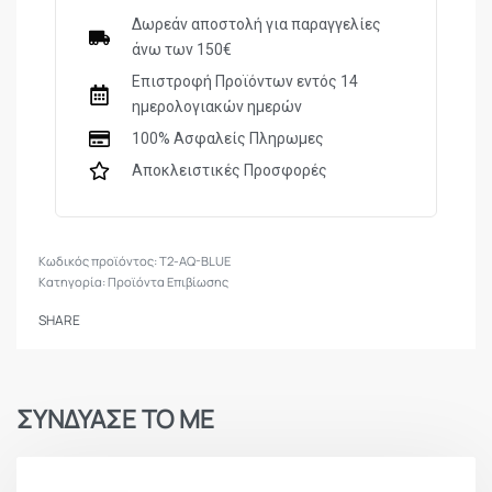
Ηλεκτρονική ανάφλεξη piezo
Δωρεάν αποστολή για παραγγελίες
άνω των 150€
Aντιανεμικός
Θηλιά κρέμασης
Επιστροφή Προϊόντων εντός 14
Μέγεθος: 7,6cm x 3cm
ημερολογιακών ημερών
Βάρος 80gr
100% Ασφαλείς Πληρωμες
Αποκλειστικές Προσφορές
T2-AQ-BLUE
Κατηγορία:
Προϊόντα Επιβίωσης
SHARE
ΣΥΝΔΥΑΣΕ ΤΟ ΜΕ