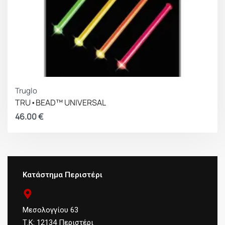
Truglo
TRU•BEAD™ UNIVERSAL
46.00
€
Κατάστημα Περιστέρι
Μεσολογγίου 63
Τ.Κ: 12134 Περιστέρι