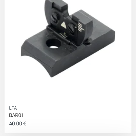
LPA
BAR01
40.00
€