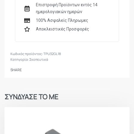
milling.
Επιστροφή Προϊόντων εντός 14
Tapered dovetail for a better locking in the slide
ημερολογιακών ημερών
(install from left to right).
100% Ασφαλείς Πληρωμες
Allen wrench and adjustment screwdriver included in
Αποκλειστικές Προσφορές
the package.
TPU32GL18
Κατηγορία:
Σκοπευτικά
SHARE
ΣΥΝΔΥΑΣΕ ΤΟ ΜΕ