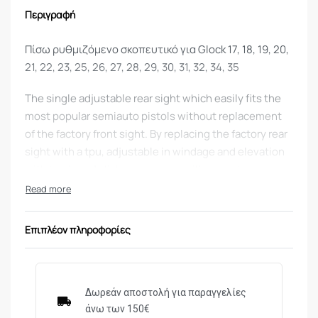
Περιγραφή
Πίσω ρυθμιζόμενο σκοπευτικό για Glock 17, 18, 19, 20,
21, 22, 23, 25, 26, 27, 28, 29, 30, 31, 32, 34, 35
The single adjustable rear sight which easily fits the
most popular semiauto pistols without replacement
of the factory front sight. By replacing the factory rear
sight with a tpu, adjustable in windage and elevation
with hardened click screws, you will convert your
semi-auto into a modern firearm ready for target and
practical shooting.
Επιπλέον πληροφορίες
Features:
Works with the factory front sight.
Fits the existing dovetail slot without milling work.
Δωρεάν αποστολή για παραγγελίες
Machined from solid steel using state-of-the-art CNC
άνω των 150€