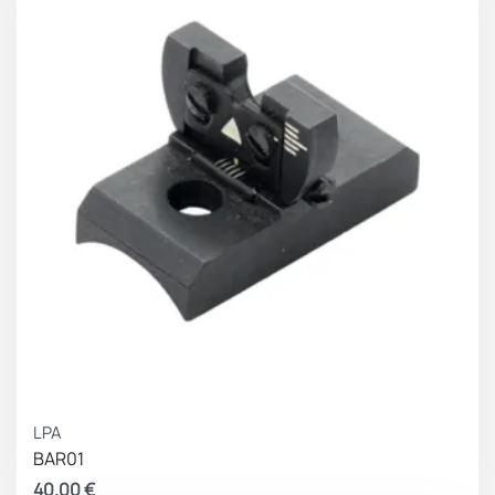
LPA
BAR01
40.00
€