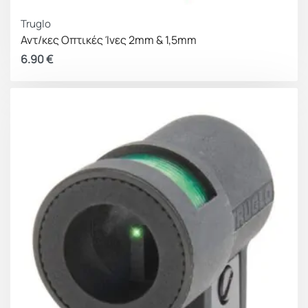
Truglo
Αντ/κες Οπτικές Ίνες 2mm & 1,5mm
6.90
€