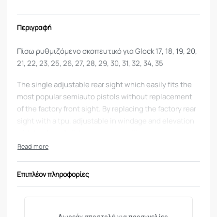
Περιγραφή
Πίσω ρυθμιζόμενο σκοπευτικό για Glock 17, 18, 19, 20,
21, 22, 23, 25, 26, 27, 28, 29, 30, 31, 32, 34, 35
The single adjustable rear sight which easily fits the
most popular semiauto pistols without replacement
of the factory front sight. By replacing the factory rear
sight with a tpu, adjustable in windage and elevation
with hardened click screws, you will convert your
semi-auto into a modern firearm ready for target and
practical shooting.
Επιπλέον πληροφορίες
Features:
Works with the factory front sight.
Fits the existing dovetail slot without milling work.