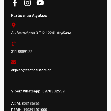
Κατάστημα Αιγάλεω
Δωδεκανήσου 3 Τ.Κ: 12241 Αιγάλεω
211 0089177
aigaleo@tacticalstore.gr
Viber/ Whatsapp: 6978302559
ΑΦΜ:
803135356
ΓΕΜΗ
: 190391401000