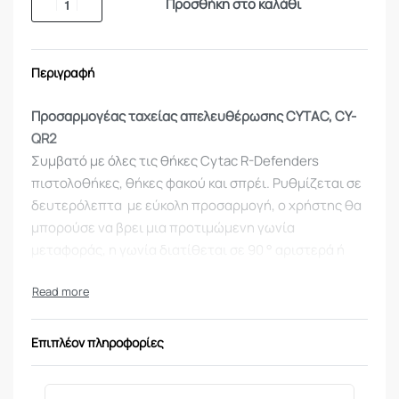
Προσθήκη στο καλάθι
Περιγραφή
Προσαρμογέας ταχείας απελευθέρωσης CYTAC, CY-
QR2
Συμβατό με όλες τις θήκες Cytac R-Defenders
πιστολοθήκες, θήκες φακού και σπρέι. Ρυθμίζεται σε
δευτερόλεπτα με εύκολη προσαρμογή, ο χρήστης θα
μπορούσε να βρει μια προτιμώμενη γωνία
μεταφοράς, η γωνία διατίθεται σε 90 ° αριστερά ή
δεξιά.
Επιπλέον πληροφορίες