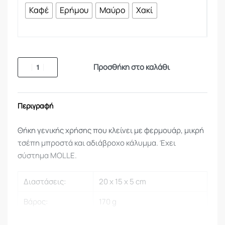
Καφέ
Ερήμου
Μαύρο
Χακί
Προσθήκη στο καλάθι
Περιγραφή
Θήκη γενικής χρήσης που κλείνει με φερμουάρ, μικρή
τσέπη μπροστά και αδιάβροχο κάλυμμα. Έχει
σύστημα MOLLE.
Διαστάσεις:
20 x 15 x 5 cm
Βάρος:
170 g
Υλικό 1:
CORDURA® 700 den