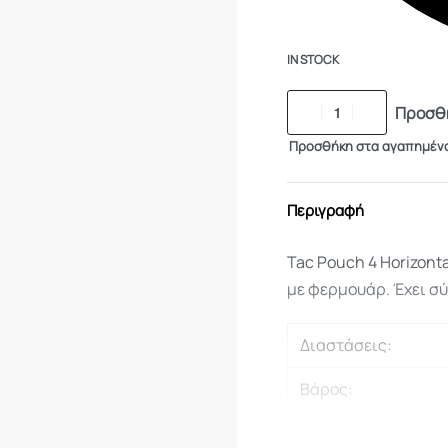
IN STOCK
Προσθή
Προσθήκη στα αγαπημέν
Περιγραφή
Tac Pouch 4 Horizont
με φερμουάρ. Έχει σ
Διαστάσεις:
Βάρος:
Υλικό 1: