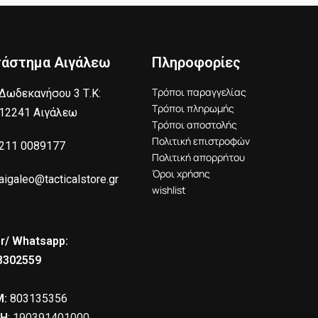
τάστημα Αιγάλεω
Πληροφορίες
Τρόποι παραγγελίας
Δωδεκανήσου 3 Τ.Κ:
Τρόποι πληρωμής
12241 Αιγάλεω
Τρόποι αποστολής
Πολιτική επιστροφών
211 0089177
Πολιτική απορρήτου
Όροι χρήσης
aigaleo@tacticalstore.gr
wishlist
r/ Whatsapp:
8302559
:
803135356
Η
: 190391401000