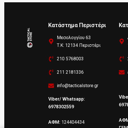
Κατάστημα Περιστέρι
Κα
Μεσολογγίου 63
Τ.Κ: 12134 Περιστέρι
210 5768003
211 2181336
info@tacticalstore.gr
Vibe
Viber/ Whatsapp:
697
6978302559
ΑΦΜ
ΑΦΜ:
124404434
ΓΕΜ