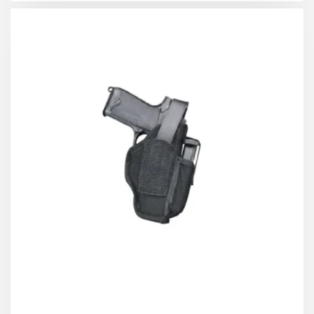
• Beretta: Tomcat 32, Pico 380
• Colt: 903 Pocket, Mustang Lite
• Kahr: CW380
• Kimber: Micro 380