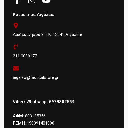
Κατάστημα Αιγάλεω
Δωδεκανήσου 3 Τ.Κ: 12241 Αιγάλεω
211 0089177
aigaleo@tacticalstore.gr
Viber/ Whatsapp: 6978302559
ΑΦΜ:
803135356
ΓΕΜΗ
: 190391401000