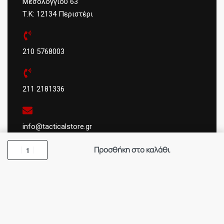
Μεσολογγίου 63
Τ.Κ: 12134 Περιστέρι
210 5768003
211 2181336
info@tacticalstore.gr
Viber/ Whatsapp: 6978302559
Προσθήκη στο καλάθι
ΑΦΜ:
124404434
ΓΕΜΗ
: 147469103000