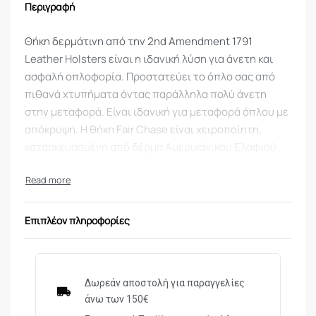
Περιγραφή
Θήκη δερμάτινη από την 2nd Amendment 1791
Leather Holsters είναι η ιδανική λύση για άνετη και
ασφαλή οπλοφορία. Προστατεύει το όπλο σας από
πιθανά χτυπήματα όντας παράλληλα πολύ άνετη
στην μεταφορά. Είναι ιδανική για μεταφορά όπλου με
απόκρυψη. Η θήκη Fair Chase είναι χειροποίητη,
κατασκευασμένη από δέρμα Αμερικάνικου Ελαφιού
λευκής ουράς από την πολιτεία Βιρτζίνια. H θήκη Fair
Chase είναι απόλυτα άνετη με σχεδιασμό απόκρυψης
χάρη στην σχολαστικότητα της χειροποίητης
κατασκευής της.
Επιπλέον πληροφορίες
Διαθέτει σχεδιασμό για διαφορετικές θέσεις
μεταφοράς για δεξιόχειρα:
Εσωτερική πλευρά της ζώνης – IWB σε οπουδήποτε
Δωρεάν αποστολή για παραγγελίες
σημείο της ζώνης εσωτερικά.
άνω των 150€