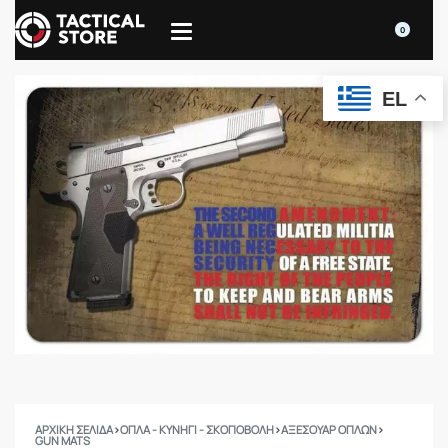
0
EL
ΑΡΧΙΚΉ ΣΕΛΊΔΑ
›
ΟΠΛΑ - ΚΥΝΗΓΙ - ΣΚΟΠΟΒΟΛΗ
›
ΑΞΕΣΟΥΑΡ ΟΠΛΩΝ
›
GUN MATS