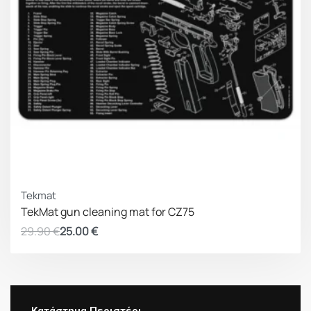
ΚΕΡΔΟΣ 4.90 €
Tekmat
TekMat gun cleaning mat for CZ75
29.90
€
25.00
€