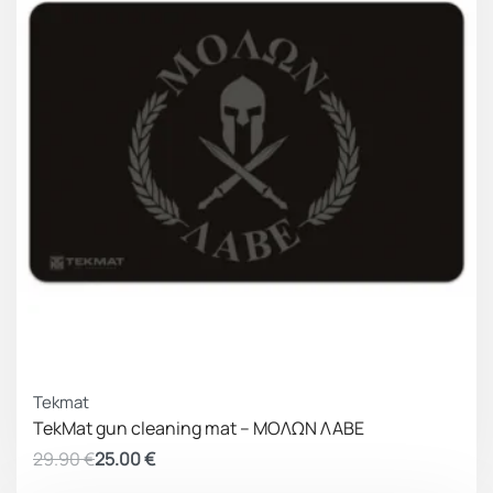
ΚΕΡΔΟΣ 4.90 €
Tekmat
TekMat gun cleaning mat – ΜΟΛΩΝ ΛΑΒΕ
29.90
€
25.00
€