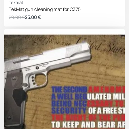
Tekmat
TekMat gun cleaning mat for CZ75
29.90
€
25.00
€