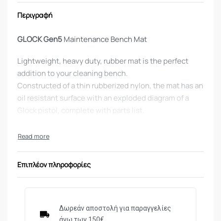
Περιγραφή
GLOCK Gen5
Maintenance Bench Mat
Lightweight, heavy duty, rubber mat is the perfect
addition to your cleaning bench.
Constructed of a thin rubberized nylon, the mat has an
oil resistant surface with an exploded diagram of a
Glock pistol, complete with parts list.
Color:
Grey
Size:
42,5 x 28 cm
Material:
Rubberized Nylon with oil resistant surface
Επιπλέον πληροφορίες
Δωρεάν αποστολή για παραγγελίες
άνω των 150€