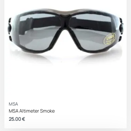
MIL-PRF-32432A, MIL-DTL-43511D, ANSI Z87.1+,
STANAG 4296/2920,EN 166 FNK
Φάσμα Προστασίας Φακών Laser 694/830–860/1064
offers a protection in wide spectral of laser
wavelengths DIR 694 LB4 / DIR 830–860 LB3 /DIR 1064
LB4.
532/694/1064 offers wide range of most commonly
used laser wavelengths DIR 532 LB4 / DIR 694 LB4 /
DIR 1064 LB4.
MSA
MSA Altimeter Smoke
25.00
€