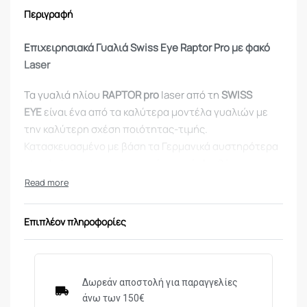
Περιγραφή
Επιχειρησιακά
Γυαλιά Swiss Eye Raptor Pro με φακό
Laser
Τα γυαλιά ηλίου
RAPTOR pro
laser από τη
SWISS
EYE
είναι ένα από τα καλύτερα μοντέλα γυαλιών με
την καλύτερη σχέση ποιότητας-τιμής.
Κατασκευασμένο με βάση τα Γερμανικά αυστηρότερα
standarts στα επιχειρησιακά οπτικά. Διαθέτουν
πολυκαρβονικούς και αντιθαμβωτικούς φακούς
βαλιστικού τύπου με μεγάλη ανθεκτικότητα και 100%
αποροφιτικότητα απο τις ακτίνες του ηλίου χάρις την
Επιπλέον πληροφορίες
νανοτεχνολογία που χρησημοποιούν. Ο
πολυκαρμπονικός σκελετός διαθέτει ρυθμιζόμενους
βραχίονες σε δύο κατευθύνσεις (πάνω-κάτω-μέσα-
έξω) για άνετη περιμετρική προσαρμογή στο
Δωρεάν αποστολή για παραγγελίες
άνω των 150€
πρόσωπο καθώς και ρυθμιζόμενο-αντιολισθητικό