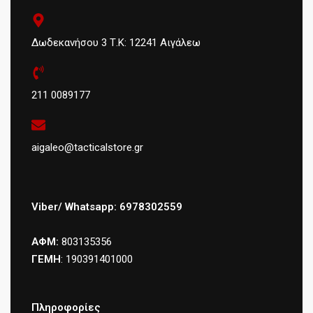
Δωδεκανήσου 3 Τ.Κ: 12241 Αιγάλεω
211 0089177
aigaleo@tacticalstore.gr
Viber/ Whatsapp: 6978302559
ΑΦΜ:
803135356
ΓΕΜΗ
: 190391401000
Πληροφορίες