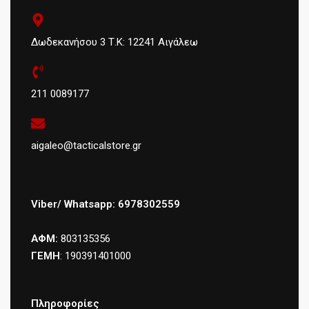
Δωδεκανήσου 3 Τ.Κ: 12241 Αιγάλεω
211 0089177
aigaleo@tacticalstore.gr
Viber/ Whatsapp: 6978302559
ΑΦΜ:
803135356
ΓΕΜΗ
: 190391401000
Πληροφορίες