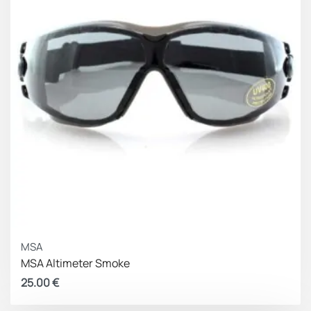
32432A, EN 166FTNK, ANSI Z87.1+, MIL-PRF-
31013/32432, STANAG 4296/2920
Φάσμα Προστασίας Φακών Laser 694/830–860/1064
offers a protection in wide spectral of laser
wavelengths DIR 694 LB4 / DIR 830–860 LB3 /DIR 1064
LB4.
532/694/1064 offers wide range of most commonly
used laser wavelengths DIR 532 LB4 / DIR 694 LB4 /
DIR 1064 LB4.
MSA
MSA Altimeter Smoke
25.00
€