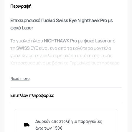
Περιγραφή
Επιχειρησιακά
Γυαλιά Swiss Eye Nighthawk Pro με
φακό Laser
Τα γυαλιά ηλίου
NIGHTHAWK Pro με φακό Laser
από
τη
SWISS EYE
είναι ένα από τα καλύτερα μοντέλα
γυαλιών με την καλύτερη σχέση ποιότητας-τιμής.
Κατασκευασμένο με βάση τα Γερμανικά αυστηρότερα
standarts στα επιχειρησιακά οπτικά. Διαθέτουν
πολυκαρβονικούς και αντιθαμβωτικούς φακούς
βαλλιστικού τύπου με μεγάλη ανθεκτικότητα και
100% αποροφιτικότητα απο τις ακτίνες του ηλίου
Επιπλέον πληροφορίες
χάρις την νανοτεχνολογία που χρησιμοποιούν. Ο
πολυκαρμπονικός σκελετός διαθέτει άνετη
περιμετρική προσαρμογή στο πρόσωπο καθώς και
ρυθμιζόμενο-αντιολισθητικό επιρύνιο. Οι φακοί
Δωρεάν αποστολή για παραγγελίες
άνω των 150€
τους, εξασφαλίζουν το βέλτιστο φιλτράρισμα στις