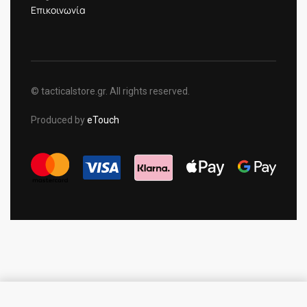
Επικοινωνία
© tacticalstore.gr. All rights reserved.
Produced by
eTouch
SELECT OPTIONS
From
3.30
€