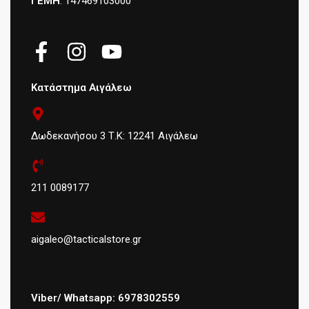
ΓΕΜΗ
: 147469103000
Κατάστημα Αιγάλεω
Δωδεκανήσου 3 Τ.Κ: 12241 Αιγάλεω
211 0089177
aigaleo@tacticalstore.gr
Viber/ Whatsapp: 6978302559