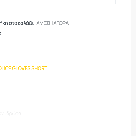
κη στο καλάθι
ΑΜΕΣΗ ΑΓΟΡΑ
α
OLICE GLOVES SHORT
α
ον ιδρώτα
αρθρώσεις
τις παλάμες