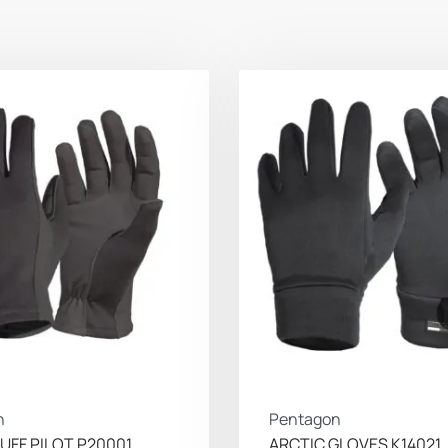
n
Pentagon
UFF PILOT P20001
ARCTIC GLOVES K14021