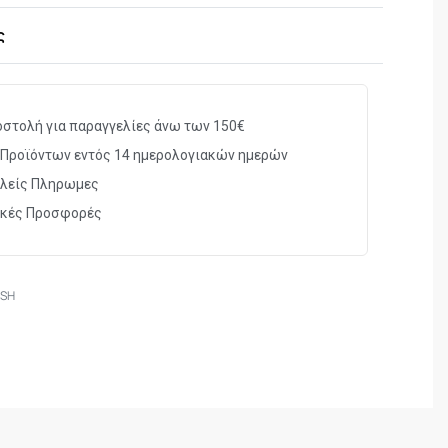
στην παλάμη για προστασία
ότητας δέρμα σε παλάμη & αρθρώσεις
ς
άχτυλα κομμένοι με λέιζερ
στολή για παραγγελίες άνω των 150€
Προϊόντων εντός 14 ημερολογιακών ημερών
λείς Πληρωμες
ικές Προσφορές
-SH