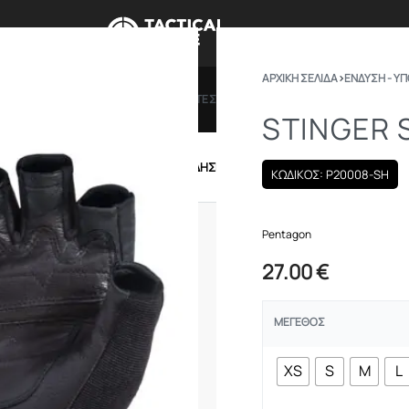
ΑΡΧΙΚΉ ΣΕΛΊΔΑ
›
ΕΝΔΥΣΗ - Υ
ΠΡΟΣΦΟΡΕΣ
ΔΩΡΟΚΑΡΤΕΣ
BRANDS
ΠΟΙΟ
STINGER 
IRSOFT
ΕΝΔΥΣΗ – ΥΠΟΔΗΣΗ
ΕΞΟΠΛΙΣΜΟΣ
ΚΩΔΙΚΟΣ: P20008-SH
Pentagon
27.00
€
ΜΈΓΕΘΟΣ
XS
S
M
L