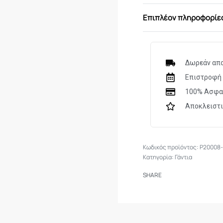
Έξτρα ενίσχυση 
Υψηλής ανθεκτικ
Επιπλέον πληροφορίε
Εξαερισμοί στα δ
Δωρεάν απο
Επιστροφή 
100% Ασφα
Αποκλειστ
P20008
Κατηγορία:
Γάντια
SHARE