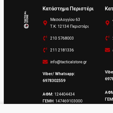
Κατάστημα Περιστέρι
Κα
Μεσολογγίου 63
Τ.Κ: 12134 Περιστέρι
210 5768003
211 2181336
info@tacticalstore.gr
Vibe
Viber/ Whatsapp:
697
6978302559
ΑΦΜ
ΑΦΜ:
124404434
ΓΕΜ
ΓΕΜΗ
: 147469103000