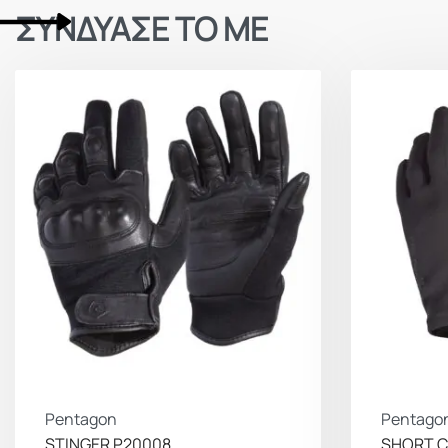
ΣΥΝΔΥΑΣΕ ΤΟ ΜΕ
Pentagon
Pentago
STINGER P20008
SHORT C