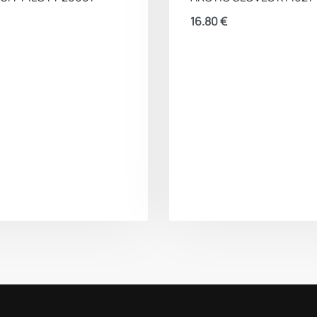
16.80
€