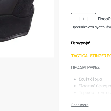
Προσθή
Προσθήκη στα αγαπημέν
Περιγραφή
TACTICAL STINGER P
ΠΡΟΔΙΑΓΡΑΦΕΣ
Σουέτ δέρμα
Ελαστικό ύφασμ
Περικάρπιο για τ
Προστασία στις 
Διπλή ενίσχυση σ