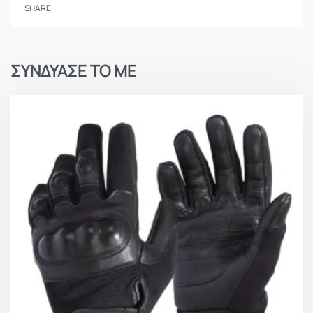
SHARE
Το επάνω μέρος στα
στρατιωτικά
γάντια μάχης
KinetiXx X-Trem
διαθέτει ένα ανατομικά σχεδιασμένο
και προσχηματισμένο προστατευτικό με λειτουργία
ΣΥΝΔΥΑΣΕ ΤΟ ΜΕ
μνήμης, το οποίο απορροφά τους κραδασμούς και
προσφέρει υψηλά επίπεδα προστασίας από βίαιες
κρούσεις και εκδορές κατά τη διάρκεια της εμπλοκής,
ενώ ειδικό αφρώδες υλικό προστατεύει την πρώτη
φάλαγγα κάθε δαχτύλου.
Είναι κατασκευασμένο από διαπνέον ύφασμα και
διαθέτει ενίσχυση ανθεκτικού δέρματος γύρω από το
ειδικό προστατευτικό, τις αρθρώσεις και τις άκρες
των δαχτύλων αλλά και στο ευαίσθητο σημείο
ανάμεσα στον δείκτη και τον αντίχειρα για
μεγαλύτερη διάρκεια ζωής.
Διαθέτουν αραμιδιακή πλέξη, ανθεκτική στις φλόγες