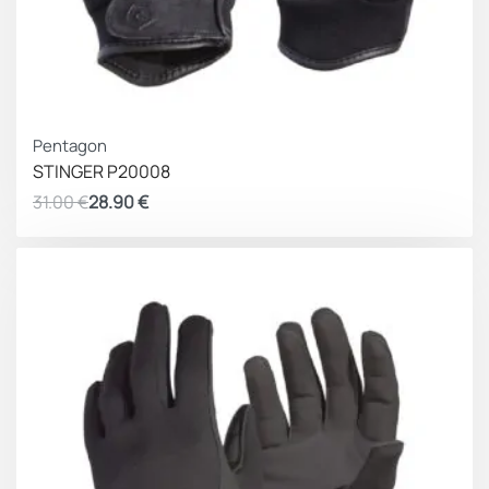
και υψηλής ελαστικότητας, στις ζώνες λυγίσματος
των αρθρώσεων και των δαχτύλων και η δερμάτινη
μανσέτα τους διαθέτει δέσιμο με ποιοτικό Velcro για
άριστη εφαρμογή.
ΚΕΡΔΟΣ 2.10 €
Τα
γάντια επιχειρησιακής χρήσης
KinetiXx X-Trem
Pentagon
είναι κατασκευασμένα από υλικά τα οποία είναι φιλικά
STINGER P20008
προς το δέρμα και πλένονται στο χέρι.
31.00
€
28.90
€