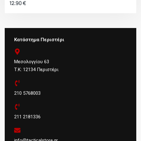
12.90
€
Κατάστημα Περιστέρι
Μεσολογγίου 63
Τ.Κ: 12134 Περιστέρι
210 5768003
211 2181336
info@tacticalstore.gr