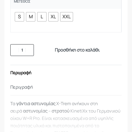
ΜΈΓΕΘΟΣ
S
M
L
XL
XXL
Προσθήκη στο καλάθι
Περιγραφή
Περιγραφή
Τα
γάντια αστυνομίας
X-Trem ανήκουν στη
σειρά
αστυνομίας
–
στρατού
KinetiXx του Γερμανικού
οίκου W+R Pro. Είναι κατασκευασμένα από υψηλής
ποιότητας υλικά και πιστοποιημένα από το