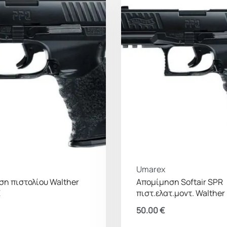
⚠️
Σημείωση:
Πρόκ
χρησιμοποιείται
γυαλιών και σύμφ
Umarex
η πιστολίου Walther
Απομίμηση Softair SPR
E
πιστ.ελατ.μοντ. Walther
50.00
€