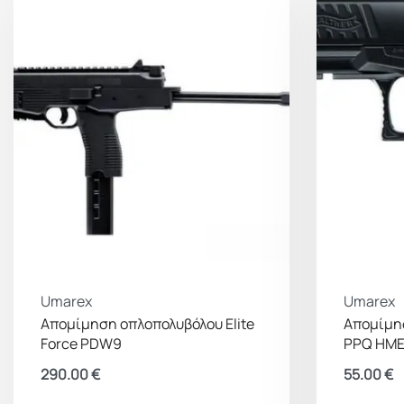
Umarex
Umarex
Απομίμηση οπλοπολυβόλου Elite
Απομίμησ
Force PDW9
PPQ HM
290.00
€
55.00
€