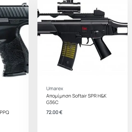
ειται για ρέπλικα και όχι αληθινό όπλο. Να
 σε κατάλληλους χώρους, με χρήση προστατευτικών
ωνα με την τοπική νομοθεσία.
Umarex
Απομίμηση Softair SPR H&Κ
G36C
72.00
€
 PPQ