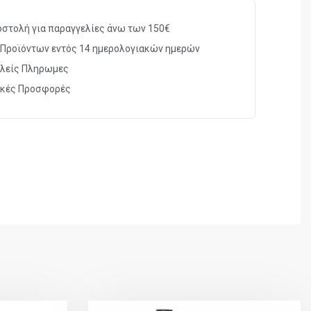
σμός μεταλλικών και ABS εξαρτημάτων
στολή για παραγγελίες άνω των 150€
άντζα:
Μεταλλικές
Προϊόντων εντός 14 ημερολογιακών ημερών
λείς Πληρωμες
FPS με 0.12g BBs
ικές Προσφορές
cm
Καφέ κουτί με προστατευτικό αφρώδες υλικό
ετρήσεις
 ρεαλιστικό χειρισμό
ι λάτρεις όπλων ρέπλικας