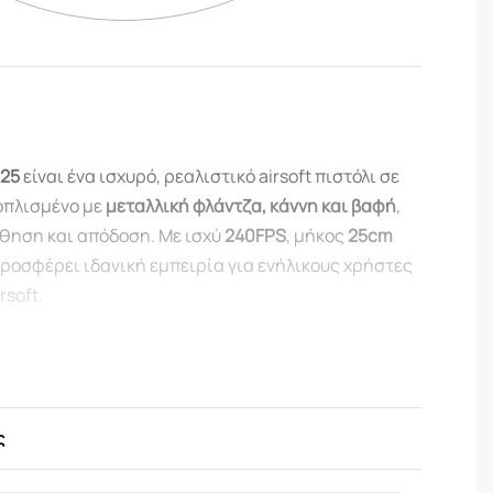
125
είναι ένα ισχυρό, ρεαλιστικό airsoft πιστόλι σε
ξοπλισμένο με
μεταλλική φλάντζα, κάννη και βαφή
,
θηση και απόδοση. Με ισχύ
240FPS
, μήκος
25cm
προσφέρει ιδανική εμπειρία για ενήλικους χρήστες
rsoft.
ά Προϊόντος:
 (Heavy Version)
ς
ι airsoft με ελατήριο