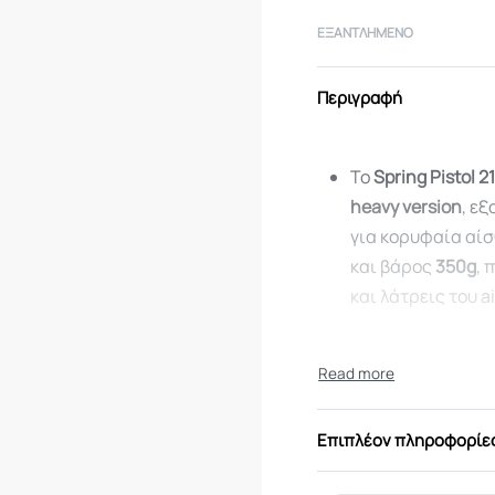
ΕΞΑΝΤΛΗΜΈΝΟ
Περιγραφή
Το
Spring Pistol 2
heavy version
, ε
για κορυφαία αίσ
και βάρος
350g
, 
και λάτρεις του ai
🔧
Χαρακτηριστικ
Μοντέλο:
2125
Επιπλέον πληροφορίε
Τύπος:
Πιστόλ