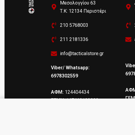
Μεσολογγίου 63
Τ.Κ: 12134 Περιστέρι
210 5768003
211 2181336
info@tacticalstore.gr
Vibe
Viber/ Whatsapp:
697
6978302559
ΑΦΜ
ΑΦΜ:
124404434
ΓΕΜ
ΓΕΜΗ
: 147469103000
Spring Pistol 2125 – Μεταλλική Ρέ