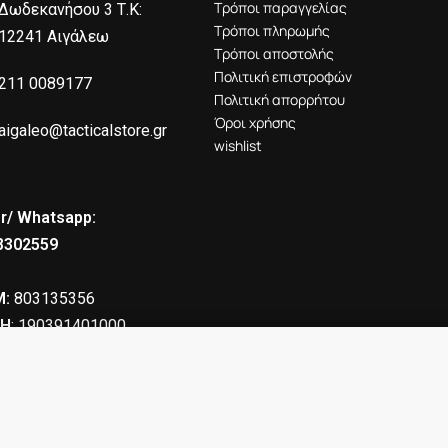
Τρόποι παραγγελίας
Δωδεκανήσου 3 Τ.Κ:
Τρόποι πληρωμής
12241 Αιγάλεω
Τρόποι αποστολής
Πολιτική επιστροφών
211 0089177
Πολιτική απορρήτου
Όροι χρήσης
aigaleo@tacticalstore.gr
wishlist
r/ Whatsapp:
8302559
:
803135356
Η
: 190391401000
πλικα Airsoft Heavy Version