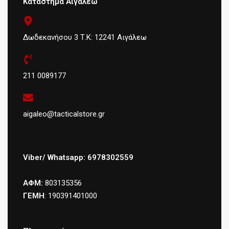
Κατάστημα Αιγάλεω
Δωδεκανήσου 3 Τ.Κ: 12241 Αιγάλεω
211 0089177
aigaleo@tacticalstore.gr
Viber/ Whatsapp: 6978302559
ΑΦΜ:
803135356
ΓΕΜΗ
: 190391401000