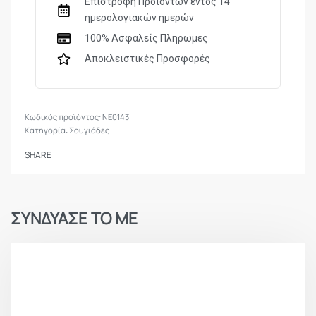
Επιστροφή Προϊόντων εντός 14
φινιρίσματα: μαύρο, κόκκινο, πράσινο.
ημερολογιακών ημερών
Επιλέξτε ένα εργαλείο που δουλεύει σκληρά
100% Ασφαλείς Πληρωμες
και φαίνεται εξίσου καλό ενώ το κάνει.
Αποκλειστικές Προσφορές
Εργαλεία / λειτουργίες
:
Μαχαίρι 39 χιλιοστών χωρίς κλείδωμα
NE0143
Ψαλίδι
Κατηγορία:
Σουγιάδες
Λίμα νυχιών
SHARE
Κατσαβίδι ίσιο
Οπή για κρέμασμα
Μεγέθη / υλικά
:
ΣΥΝΔΥΑΣΕ ΤΟ ΜΕ
Βάρος: 28,5 γραμμάρια
Μέγεθος κλειστό: 64 x 18 x 7,8 χιλιοστά
Μήκος ανοιχτό: 107 χιλιοστά
Υλικό κατασκευής: 420J1 & 420J2
Σκληρότητα λεπίδας: 51 – 54 HRC