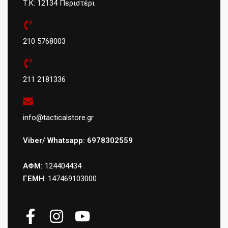
Τ.Κ: 12134 Περιστέρι
210 5768003
211 2181336
info@tacticalstore.gr
Viber/ Whatsapp: 6978302559
ΑΦΜ:
124404434
ΓΕΜΗ
: 147469103000