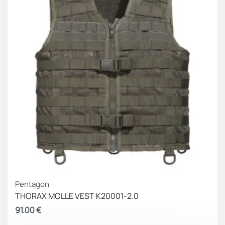
σκληρές πλάκες θωράκισης σώματος ή μαλακές για
προστασία από μαχαίρι
ΧΑΡΑΚΤΗΡΙΣΤΙΚΑ
– Πυρίμαχο 500D Nylon
· Πλατφόρμα κοπής με λέιζερ με αδιάβροχη
επίστρωση
· Ανθεκτικό στην τριβή και ελαφρύ
· Σύστημα γρήγορης απελευθέρωσης με ένα χέρι
· Πλέγμα διχτυού ψαροκόκαλου για κυκλοφορία αέρα
· 9 Θήκες | Πίσω λαβή έλξης
· Ρυθμιζόμενοι ιμάντες ώμου και πλευρικές ταινίες
που τεντώνονται
Pentagon
THORAX MOLLE VEST K20001-2.0
91.00
€