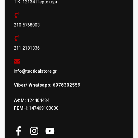
Τ.Κ: 12134 Περιστέρι
210 5768003
211 2181336
info@tacticalstore.gr
Viber/ Whatsapp: 6978302559
ΑΦΜ:
124404434
ΓΕΜΗ
: 147469103000