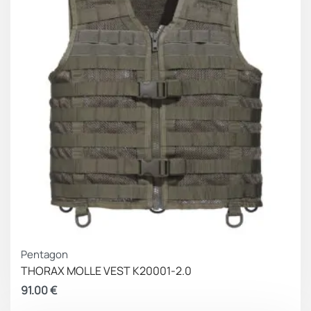
Στα πλαϊνά εφαρμόζουν μαλακές πλάκες θωράκισης
σώματος ή μαλακές πλάκες προστασίας από μαχαίρι.
ΧΑΡΑΚΤΗΡΙΣΤΙΚΑ
· Συνθετικό ποιοτικό ύφασμα 500D και 1000D
επιβραδυντικό της φωτιάς
· Πάνελ MOLLE κομμένα με λέιζερ για ελαφρύ βάρος
και ακρίβεια
· Πάνω από 0,4 ㎡ Προστασία
· Γρήγορη αποδέσμευση με το ένα χέρι
· Διχτυωτό σώμα για ροή αέρα και άνεση
· Ρυθμιζόμενοι ιμάντες ώμου και πλαϊνές ταινίες
· Πίσω λαβή έλξης
Pentagon
THORAX MOLLE VEST K20001-2.0
91.00
€