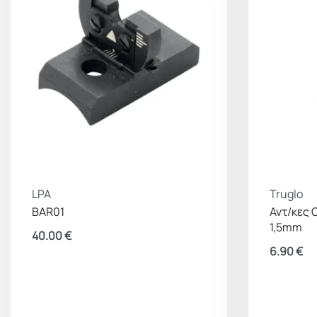
LPA
Truglo
BAR01
Αντ/κες 
1,5mm
40.00
€
6.90
€