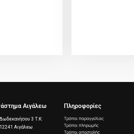
τάστημα Αιγάλεω
Πληροφορίες
Τρόποι παραγγελίας
Δωδεκανήσου 3 Τ.Κ:
Τρόποι πληρωμής
12241 Αιγάλεω
Τρόποι αποστολής