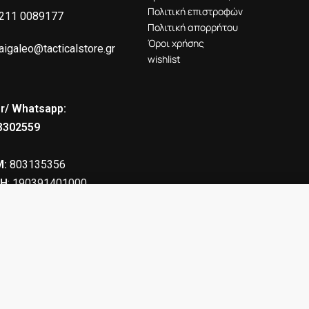
Πολιτική επιστροφών
211 0089177
Πολιτική απορρήτου
Όροι χρήσης
aigaleo@tacticalstore.gr
wishlist
r/ Whatsapp:
8302559
:
803135356
Η
: 190391401000
33.00
€