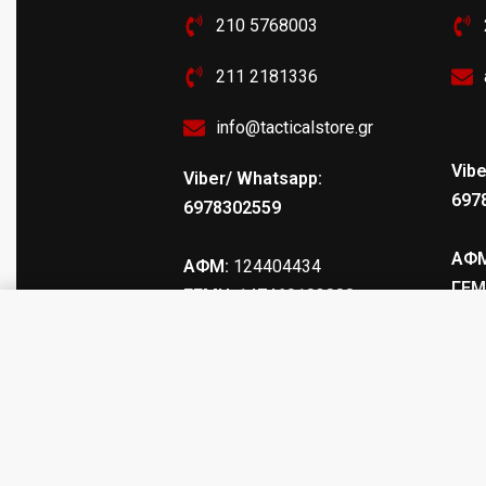
210 5768003
211 2181336
info@tacticalstore.gr
Vibe
Viber/ Whatsapp:
697
6978302559
ΑΦΜ
ΑΦΜ:
124404434
ΓΕΜ
ΓΕΜΗ
: 147469103000
M-400 ΣΤΟΧΑΣΤΡΟ