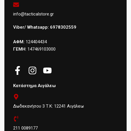
info@tacticalstore.gr
Viber/ Whatsapp: 6978302559
ΑΦΜ:
124404434
ΓΕΜΗ
: 147469103000
Κατάστημα Αιγάλεω
Δωδεκανήσου 3 Τ.Κ: 12241 Αιγάλεω
211 0089177