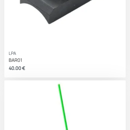
LPA
BAR01
40.00
€