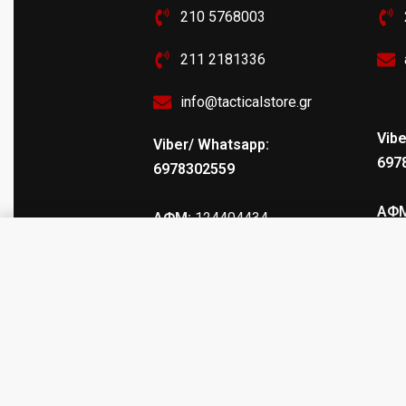
210 5768003
211 2181336
info@tacticalstore.gr
Vibe
Viber/ Whatsapp:
697
6978302559
ΑΦΜ
ΑΦΜ:
124404434
ΓΕΜ
ΓΕΜΗ
: 147469103000
ΛΟΥΡΙ ΣΚΥΛΟΥ Νο 2