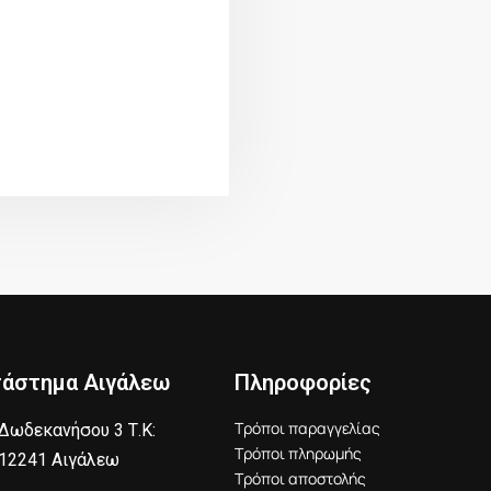
τάστημα Αιγάλεω
Πληροφορίες
Τρόποι παραγγελίας
Δωδεκανήσου 3 Τ.Κ:
Τρόποι πληρωμής
12241 Αιγάλεω
Τρόποι αποστολής