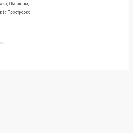
λείς Πληρωμες
ικές Προσφορές
2
υση