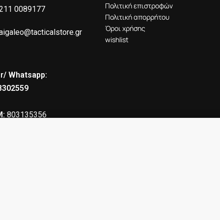
Πολιτική επιστροφών
211 0089177
Πολιτική απορρήτου
Όροι χρήσης
aigaleo@tacticalstore.gr
wishlist
r/ Whatsapp:
8302559
:
803135356
Η
: 190391401000
18.30
€