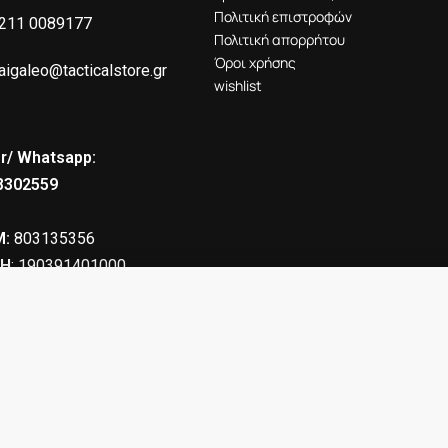
Πολιτική επιστροφών
211 0089177
Πολιτική απορρήτου
Όροι χρήσης
aigaleo@tacticalstore.gr
wishlist
r/ Whatsapp:
8302559
:
803135356
Η
: 190391401000
6.00
€