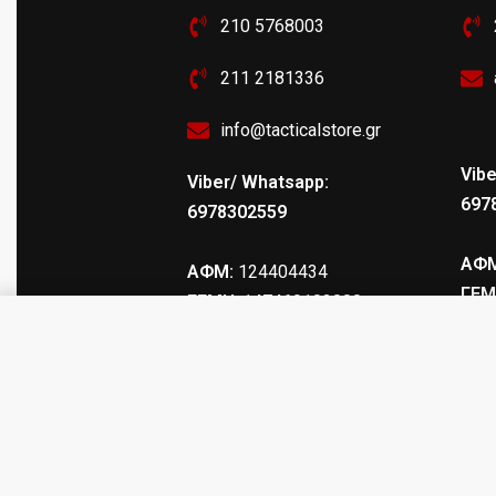
210 5768003
211 2181336
info@tacticalstore.gr
Vibe
Viber/ Whatsapp:
697
6978302559
ΑΦΜ
ΑΦΜ:
124404434
ΓΕΜ
ΓΕΜΗ
: 147469103000
ΛΙΝΕΛΑΙΟ ΧΡΩΜΑ ΚΑΡΥΔΙΑΣ 40ml