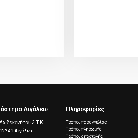
τάστημα Αιγάλεω
Πληροφορίες
Τρόποι παραγγελίας
Δωδεκανήσου 3 Τ.Κ:
Τρόποι πληρωμής
12241 Αιγάλεω
Τρόποι αποστολής