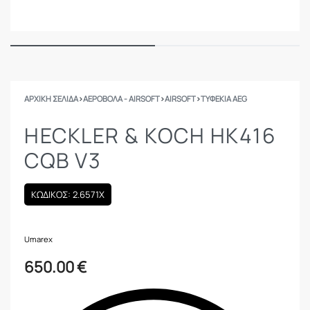
ΑΡΧΙΚΉ ΣΕΛΊΔΑ
›
ΑΕΡΟΒΟΛΑ - AIRSOFT
›
AIRSOFT
›
ΤΥΦΈΚΙΑ AEG
HECKLER & KOCH HK416
CQB V3
ΚΩΔΙΚΟΣ: 2.6571X
Umarex
650.00
€