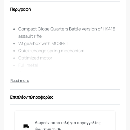
Περιγραφή
Compact Close Quarters Battle version of HK416
assault rifle
V3 gearbox with MOSFET
Quick-change spring mechanism
Optimized motor
Full metal
Semi- / Full-Auto
Adjustable Shoot-Up
Picatinny Quadrail
Adjustable and removable iron sights
Επιπλέον πληροφορίες
Ambidextrous fire selector
120-round Mid-Cap magazine
TECHNICAL DATA
Δωρεάν αποστολή για παραγγελίες
άνω των 150€