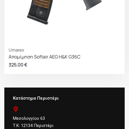
Umarex
Απομίμηση Softair AEG Η&Κ G36C
325.00
€
Κατάστημα Περιστέρι
Μεσολογγίου 63
Τ.Κ: 12134 Περιστέρι