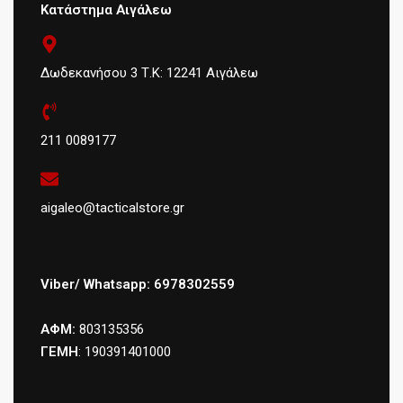
Κατάστημα Αιγάλεω
Δωδεκανήσου 3 Τ.Κ: 12241 Αιγάλεω
211 0089177
aigaleo@tacticalstore.gr
Viber/ Whatsapp: 6978302559
ΑΦΜ:
803135356
ΓΕΜΗ
: 190391401000