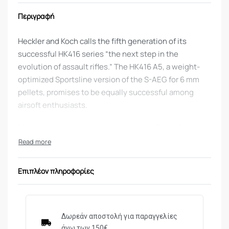
Περιγραφή
Heckler and Koch calls the fifth generation of its
successful HK416 series “the next step in the
evolution of assault rifles.” The HK416 A5, a weight-
optimized Sportsline version of the S-AEG for 6 mm
pellets, promises to be equally successful among
airsoft enthusiasts.
Made of impact-resistant polymer, the Sportsline
version gives sport shooters a high degree of realism.
Weighing only 2,300 g, it’s perfect for extended
scenarios and fast action. Powered by LiPo batteries,
Επιπλέον πληροφορίες
it’s resistant to changes in temperature and offers
features like an ECU gearbox with a diagnostic
function that immediately shows the status of the
rifle and battery. Like a real assault rifle, this airsoft
Δωρεάν αποστολή για παραγγελίες
άνω των 150€