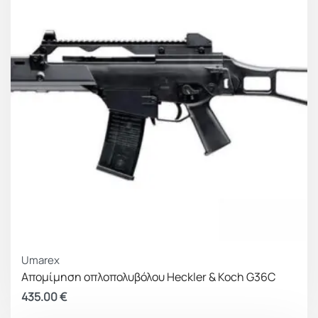
Shoot-Up
adjustable
Length
720 mm
Weight
2300 g
Recommended BBs
0,20 g
Battery version
B + LC, D + LC
Licensed Trademark of Heckler & Koch GmbH
Umarex
Απομίμηση οπλοπολυβόλου Heckler & Koch G36C
435.00
€