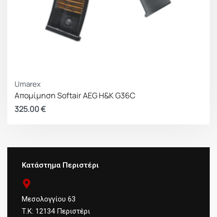
Umarex
Απομίμηση Softair AEG Η&Κ G36C
325.00
€
Κατάστημα Περιστέρι
Μεσολογγίου 63
Τ.Κ: 12134 Περιστέρι