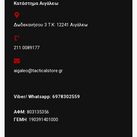
Κατάστημα Αιγάλεω
Δωδεκανήσου 3 Τ.Κ: 12241 Αιγάλεω
211 0089177
aigaleo@tacticalstore.gr
Viber/ Whatsapp: 6978302559
ΑΦΜ:
803135356
ΓΕΜΗ
: 190391401000