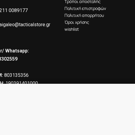
Τρόποι αποστολής
Πολιτική επιστροφών
211 0089177
Πολιτική απορρήτου
Όροι χρήσης
aigaleo@tacticalstore.gr
wishlist
r/ Whatsapp:
8302559
:
803135356
Η
: 190391401000
ΜΑ 27 ΘΕΣΕΩΝ
95.90
€