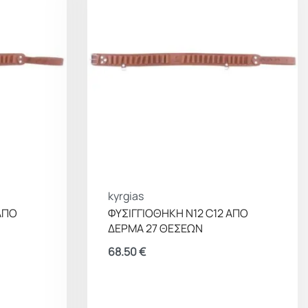
kyrgias
ΑΠΟ
ΦΥΣΙΓΓΙΟΘΗΚΗ Ν12 C12 ΑΠΟ
ΔΕΡΜΑ 27 ΘΕΣΕΩΝ
68.50
€