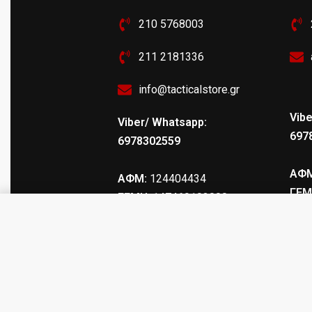
210 5768003
211 2181336
info@tacticalstore.gr
Vibe
Viber/ Whatsapp:
697
6978302559
ΑΦΜ
ΑΦΜ:
124404434
ΓΕΜ
ΓΕΜΗ
: 147469103000
ΦΥΣΙΓΓΙΟΘΗΚΗ Ν13 C12 ΑΠΟ ΔΕΡ