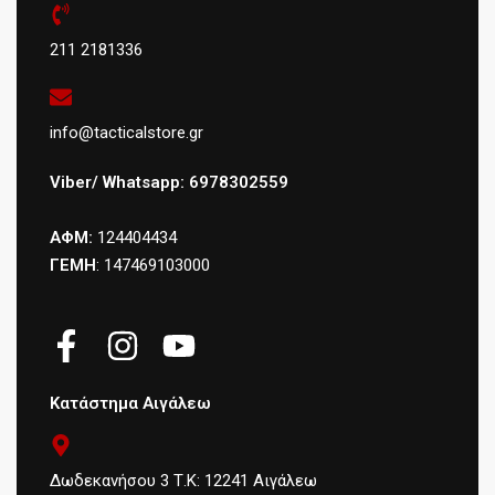
211 2181336
info@tacticalstore.gr
Viber/ Whatsapp: 6978302559
ΑΦΜ:
124404434
ΓΕΜΗ
: 147469103000
Κατάστημα Αιγάλεω
Δωδεκανήσου 3 Τ.Κ: 12241 Αιγάλεω