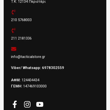
Τ.Κ: 12134 Περιστέρι
210 5768003
211 2181336
info@tacticalstore.gr
Viber/ Whatsapp: 6978302559
ΑΦΜ:
124404434
ΓΕΜΗ
: 147469103000