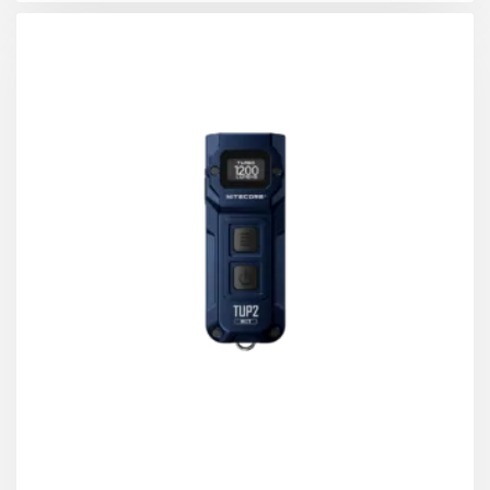
Χαρακτηριστικά
:
Επαναφορτιζόμενος με καλώδιο USB-C
(περιλαμβάνεται)
Λειτουργεί με επαναφορτιζόμενη μπαταρία
2600mAh/3.6V/9.36Wh
Zoom
Λειτουργεί και ως power bank
Μαγνητική βάση με περιστροφή 360◦
Κατασκευή από αλουμίνιο αεροπορικού τύπου
6061-Τ6 & πλαστικό ABS
IPX4
Βάρος 203 γραμμάρια
Διαστάσεις: 34 x 160,5 χιλιοστά
Led 10W (max)
Ονομαστική ισχύς: 1400mAh
USB Input & Output: DC 5V = 1A
Χρόνος φόρτισης: 3,5 ώρες