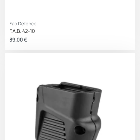
Fab Defence
F.A.B. 42-10
39.00
€