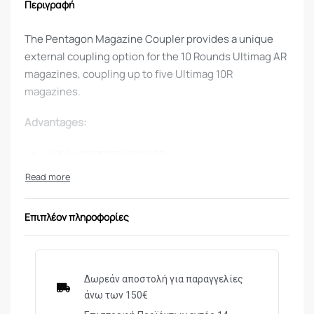
Περιγραφή
The Pentagon Magazine Coupler provides a unique
external coupling option for the 10 Rounds Ultimag AR
magazines, coupling up to five Ultimag 10R
magazines.
Advantages:
Highly ergonomic design
Durable high grade polymer construction
Maintains 10 cartridges limitation
External coupler – does not replace magazine
Επιπλέον πληροφορίες
floor plate
Available in black, olive drab green or flat dark
earth
Δωρεάν αποστολή για παραγγελίες
Compatibility:
άνω των 150€