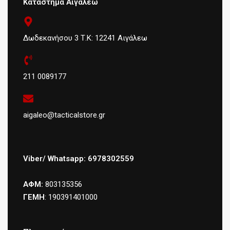
Κατάστημα Αιγάλεω
Δωδεκανήσου 3 Τ.Κ: 12241 Αιγάλεω
211 0089177
aigaleo@tacticalstore.gr
Viber/ Whatsapp: 6978302559
ΑΦΜ:
803135356
ΓΕΜΗ
: 190391401000