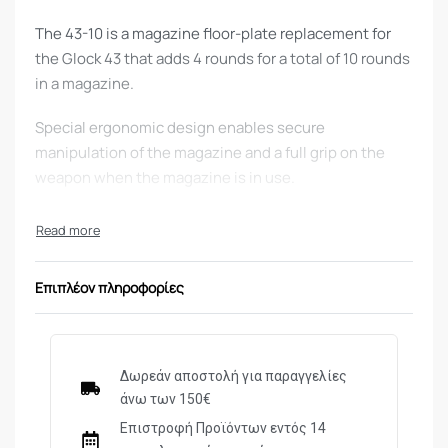
The 43-10 is a magazine floor-plate replacement for
the Glock 43 that adds 4 rounds for a total of 10 rounds
in a magazine.
Special ergonomic design enables secure
manipulation of the magazine and a full grip on the
weapon when the magazine is in use.
ADVANTAGES:
+ 4 rounds for a total of 10 rounds in the magazine!
Επιπλέον πληροφορίες
–> At the beginning of 2021, Glock added an extra
coil to their magazines, so you can only fit 3 extra
rounds!
Innovative spring plate design which allows for
Δωρεάν αποστολή για παραγγελίες
the use of the original magazine spring
άνω των 150€
Enables a full grip on the handgun
Επιστροφή Προϊόντων εντός 14
Contoured finger indents for a firm grip during