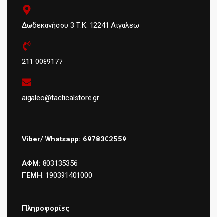
Δωδεκανήσου 3 Τ.Κ: 12241 Αιγάλεω
211 0089177
aigaleo@tacticalstore.gr
Viber/ Whatsapp: 6978302559
ΑΦΜ:
803135356
ΓΕΜΗ
: 190391401000
Πληροφορίες