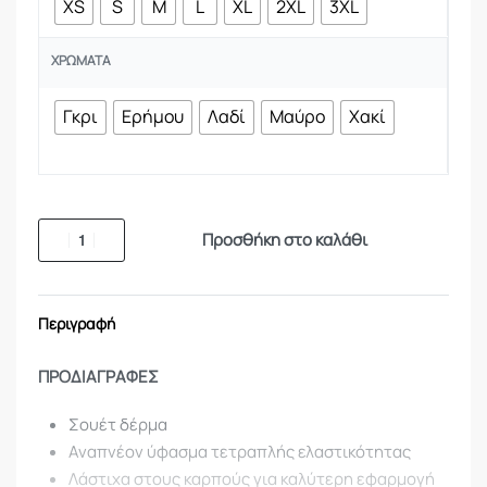
XS
S
M
L
XL
2XL
3XL
ΧΡΏΜΑΤΑ
Γκρι
Ερήμου
Λαδί
Μαύρο
Χακί
Προσθήκη στο καλάθι
Περιγραφή
ΠΡΟΔΙΑΓΡΑΦΕΣ
Σουέτ δέρμα
Αναπνέον ύφασμα τετραπλής ελαστικότητας
Λάστιχα στους καρπούς για καλύτερη εφαρμογή