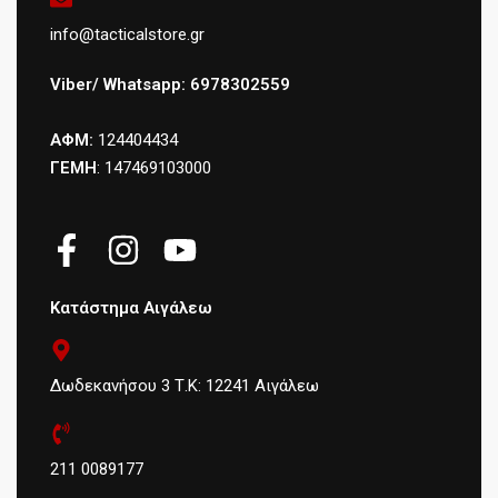
info@tacticalstore.gr
Viber/ Whatsapp: 6978302559
ΑΦΜ:
124404434
ΓΕΜΗ
: 147469103000
Κατάστημα Αιγάλεω
Δωδεκανήσου 3 Τ.Κ: 12241 Αιγάλεω
211 0089177