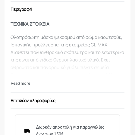
Περιγραφή
ΤΕΧΝΙΚΑ ΣΤΟΙΧΕΙΑ
Oλοπρόσωπη μάσκα ψεκασμού από σώμα καουτσούκ,
Ισπανικής προέλευσης, της εταιρείας CLIMAX.
Διαθέτει πολυανθρακικό σκόπευτρο και το εσωτερικό
της είναι από ειδικό θερμοπλαστικό υλικό. Εχει
άθραυστο και πανοραμικό γυάλι, πέντε σημεία
δεσίματος, για καλύτερη προσαρμογή στο κεφάλι,
ενώ το λουρί από πυρίμαχο PVC που διαθέτει
επιτρέπει την ανάρτηση της μάσκας στον λαιμό, όταν
δεν χρησιμοποιείται. Η διάφανη προσωπίδα της
Επιπλέον πληροφορίες
μάσκας είναι φτιαγμένη από πολυκαρμπονικό υλικό
και φέρει οργανική επίστρωση για προστασία από
γρατσουνιές. Το γυαλί επίσης περιβάλλεται από ένα
στεφάνι που εξασφαλίζει την αεροστεγή ένωσή του
Δωρεάν αποστολή για παραγγελίες
άνω των 150€