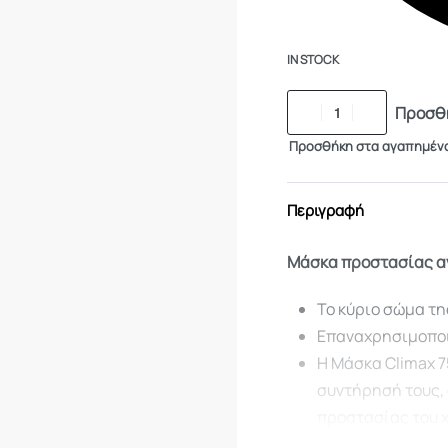
IN STOCK
Προσθή
Προσθήκη στα αγαπημέν
Περιγραφή
Μάσκα προστασίας αν
Το κύριο σώμα τη
Επαναχρησιμοποι
Η Μάσκα Climax 7
συντήρησή τους, 
προστασίας του 
Η ζώνη κεφαλής κ