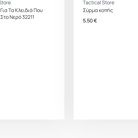
Store
Tactical Store
Για Τα Κλειδιά Που
Σύρμα κοπής
 Στο Νερό 32211
5.50
€