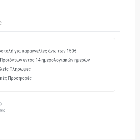
 διπλού φίλτρου με μια βαλβίδα εξαγωγής /
ς
55/756
ε 2 φίλτρα Α1
κό καουτσούκ
α σωματίδια ,άερια.
στολή για παραγγελίες άνω των 150€
ς και κεφαλής ποιότητας
Προϊόντων εντός 14 ημερολογιακών ημερών
λείς Πληρωμες
διαγραφές EN140.
ικές Προσφορές
9
σης