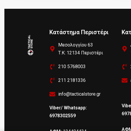
Κατάστημα Περιστέρι
Κα
Μεσολογγίου 63
Τ.Κ: 12134 Περιστέρι
210 5768003
211 2181336
info@tacticalstore.gr
Vibe
Viber/ Whatsapp:
697
6978302559
ΑΦΜ