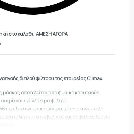
κη στο καλάθι
ΑΜΕΣΗ ΑΓΟΡΑ
α
απνοής διπλού φίλτρου της εταιρείας Climax.
ς μάσκας αποτελείται από φυσικό καουτσούκ.
ήσιμα και εναλλάξιμα φίλτρα.
56 έχει δύο πλευρικά φίλτρα, χάρη στην εύκολη
συγκαταλέγεται στις βολικές και ασφαλείς λύσεις
χρήστη.
αι λαιμού προσφέρει βέλτιστη ρύθμιση και καλή