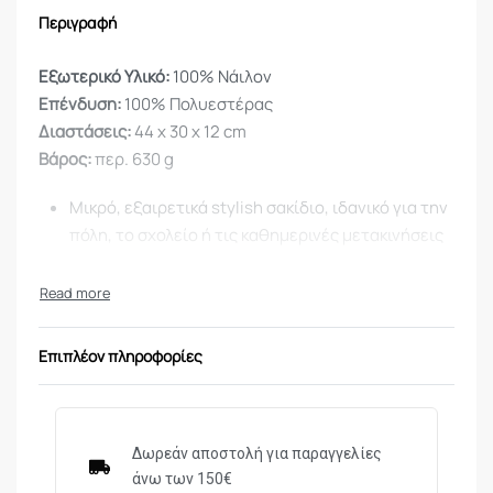
Περιγραφή
Εξωτερικό Υλικό:
100% Νάιλον
Επένδυση:
100% Πολυεστέρας
Διαστάσεις:
44 x 30 x 12 cm
Βάρος:
περ. 630 g
Μικρό, εξαιρετικά stylish σακίδιο, ιδανικό για την
πόλη, το σχολείο ή τις καθημερινές μετακινήσεις
Μεγάλη κύρια θήκη με φερμουάρ
Εσωτερική τσέπη με φερμουάρ
Επιπλέον πληροφορίες
Μπροστινή τσέπη με φερμουάρ
Μικρή πλαϊνή τσέπη με κλείσιμο Velcro και
κορδόνι
Δωρεάν αποστολή για παραγγελίες
άνω των 150€