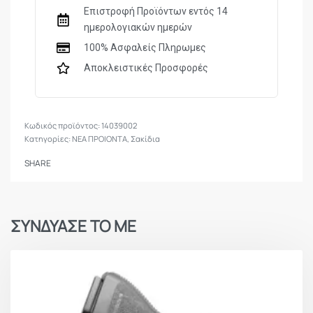
Επενδεδυμένοι ιμάντες ώμου
Επιστροφή Προϊόντων εντός 14
ημερολογιακών ημερών
Διακοσμητικές ραφές σε έντονη αντίθεση και
100% Ασφαλείς Πληρωμες
μεγάλη μεταλλική αγκράφα
Αποκλειστικές Προσφορές
Πολλαπλές στάμπες (imprints)
14039002
Κατηγορίες:
ΝΕΑ ΠΡΟΙΟΝΤΑ
,
Σακίδια
SHARE
ΣΥΝΔΥΑΣΕ ΤΟ ΜΕ