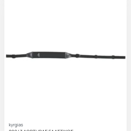
kyrgias