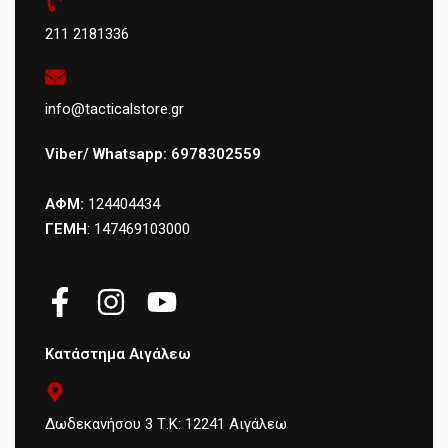
211 2181336
info@tacticalstore.gr
Viber/ Whatsapp: 6978302559
ΑΦΜ:
124404434
ΓΕΜΗ
: 147469103000
Κατάστημα Αιγάλεω
Δωδεκανήσου 3 Τ.Κ: 12241 Αιγάλεω