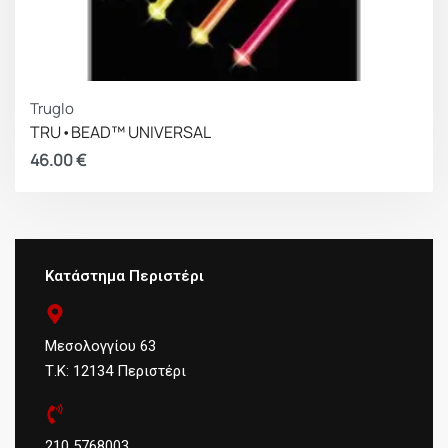
Truglo
TRU•BEAD™ UNIVERSAL
46.00
€
Κατάστημα Περιστέρι
Μεσολογγίου 63
Τ.Κ: 12134 Περιστέρι
210 5768003