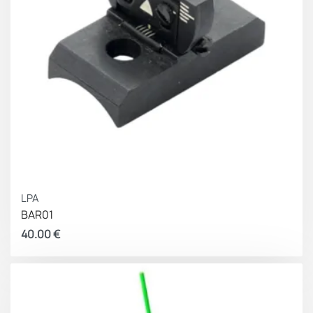
LPA
BAR01
40.00
€