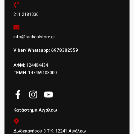
211 2181336
info@tacticalstore.gr
Viber/ Whatsapp: 6978302559
ΑΦΜ:
124404434
ΓΕΜΗ
: 147469103000
Κατάστημα Αιγάλεω
Δωδεκανήσου 3 Τ.Κ: 12241 Αιγάλεω