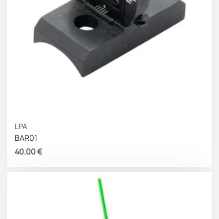
LPA
BAR01
40.00
€