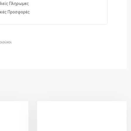
λείς Πληρωμες
ικές Προσφορές
1
ριούχοι