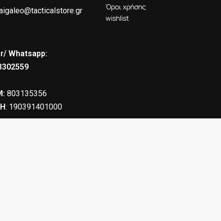
Όροι χρήσης
aigaleo@tacticalstore.gr
wishlist
r/ Whatsapp:
8302559
:
803135356
Η
: 190391401000
8.90
€