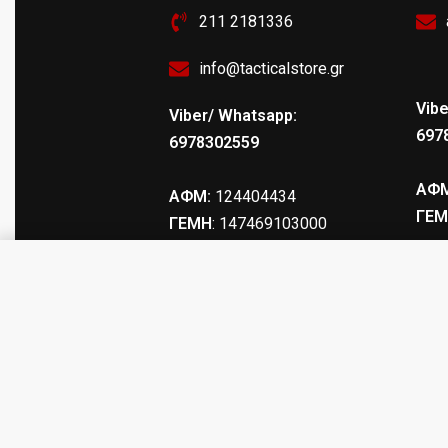
211 2181336
info@tacticalstore.gr
Vibe
Viber/ Whatsapp:
697
6978302559
ΑΦΜ
ΑΦΜ:
124404434
ΓΕΜ
ΓΕΜΗ
: 147469103000
ΑΟΡΤΗΡΑΣ Νο1 ΑΠΟ ΙΜΑΝΤΑ
© tacticalstore.gr. All rights reserved.