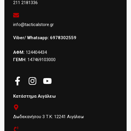
211 2181336
info@tacticalstore.gr
Viber/ Whatsapp: 6978302559
ΑΦΜ:
124404434
ΓΕΜΗ
: 147469103000
Κατάστημα Αιγάλεω
Δωδεκανήσου 3 Τ.Κ: 12241 Αιγάλεω