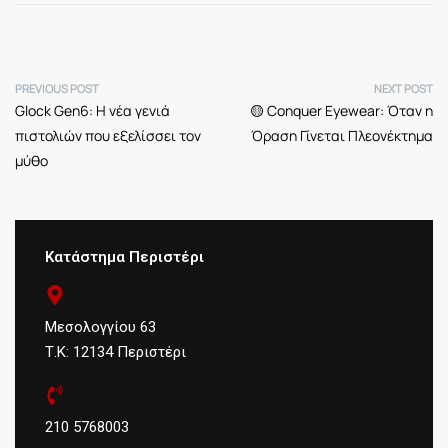
PREVIOUS POST
NEXT POST
Glock Gen6: Η νέα γενιά
🟡 Conquer Eyewear: Όταν η
πιστολιών που εξελίσσει τον
Όραση Γίνεται Πλεονέκτημα
μύθο
Κατάστημα Περιστέρι
Μεσολογγίου 63
Τ.Κ: 12134 Περιστέρι
210 5768003