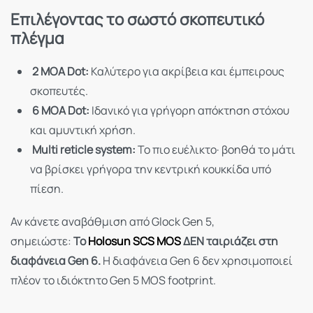
Επιλέγοντας το σωστό σκοπευτικό
πλέγμα
2 MOA Dot:
Καλύτερο για ακρίβεια και έμπειρους
σκοπευτές.
6 MOA Dot:
Ιδανικό για γρήγορη απόκτηση στόχου
και αμυντική χρήση.
Multi reticle system:
Το πιο ευέλικτο· βοηθά το μάτι
να βρίσκει γρήγορα την κεντρική κουκκίδα υπό
πίεση.
Αν κάνετε αναβάθμιση από Glock Gen 5,
σημειώστε:
Το
Holosun SCS MOS
ΔΕΝ ταιριάζει στη
διαφάνεια Gen 6.
Η διαφάνεια Gen 6 δεν χρησιμοποιεί
πλέον το ιδιόκτητο Gen 5 MOS footprint.