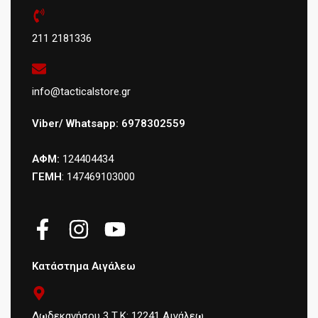
211 2181336
info@tacticalstore.gr
Viber/ Whatsapp: 6978302559
ΑΦΜ:
124404434
ΓΕΜΗ
: 147469103000
Κατάστημα Αιγάλεω
Δωδεκανήσου 3 Τ.Κ: 12241 Αιγάλεω