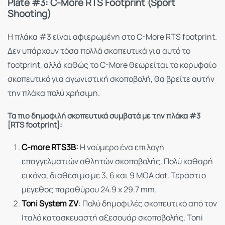
Plate #3: C-More RTS Footprint (Sport
Shooting)
Η πλάκα #3 είναι αφιερωμένη στο C-More RTS footprint.
Δεν υπάρχουν τόσα πολλά σκοπευτικά για αυτό το
footprint, αλλά καθώς το C-More θεωρείται το κορυφαίο
σκοπευτικό για αγωνιστική σκοποβολή, θα βρείτε αυτήν
την πλάκα πολύ χρήσιμη.
Τα πιο δημοφιλή σκοπευτικά συμβατά με την πλάκα #3
[RTS footprint]:
C-more RTS3B
:
Η νούμερο ένα επιλογή
επαγγελματιών αθλητών σκοποβολής. Πολύ καθαρή
εικόνα, διαθέσιμο με 3, 6 και 9 MOA dot. Τεράστιο
μέγεθος παραθύρου 24.9 x 29.7 mm.
Toni System ZV
: Πολύ δημοφιλές σκοπευτικό από τον
Ιταλό κατασκευαστή αξεσουάρ σκοποβολής, Toni