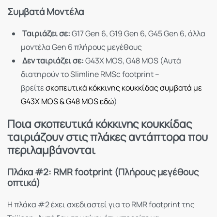
Συμβατά Μοντέλα
Ταιριάζει σε:
G17 Gen 6, G19 Gen 6, G45 Gen 6, άλλα
μοντέλα Gen 6 πλήρους μεγέθους
Δεν ταιριάζει σε:
G43X MOS, G48 MOS (Αυτά
διατηρούν το Slimline RMSc footprint –
βρείτε
σκοπευτικά κόκκινης κουκκίδας συμβατά με
G43X MOS & G48 MOS εδώ
)
Ποια σκοπευτικά κόκκινης κουκκίδας
ταιριάζουν στις πλάκες αντάπτορα που
περιλαμβάνονται
Πλάκα #2: RMR footprint (Πλήρους μεγέθους
οπτικά)
Η πλάκα #2 έχει σχεδιαστεί για το RMR footprint της