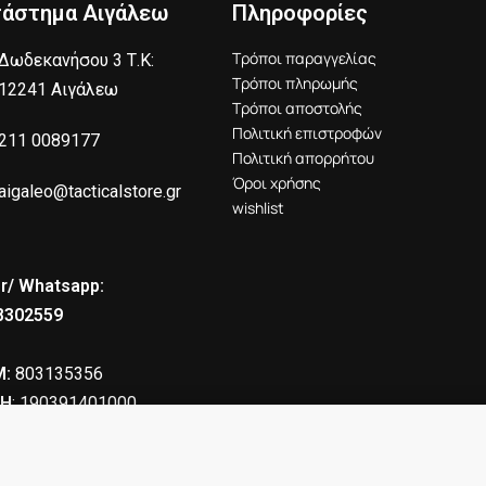
τάστημα Αιγάλεω
Πληροφορίες
Τρόποι παραγγελίας
Δωδεκανήσου 3 Τ.Κ:
Τρόποι πληρωμής
12241 Αιγάλεω
Τρόποι αποστολής
Πολιτική επιστροφών
211 0089177
Πολιτική απορρήτου
Όροι χρήσης
aigaleo@tacticalstore.gr
Εξωτερικό
Υ
wishlist
ύφασμα
υ
Α
r/ Whatsapp:
α
8302559
Φόδρα
π
C
:
803135356
Η
: 190391401000
Αυτόδετες
Σ
ταινίες
360.00
€