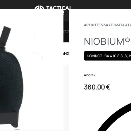
ΑΡΧΙΚΉ ΣΕΛΊΔΑ
›
ΣΩΜΑΤΑ ΑΣ
ΠΡΟΣΦΟΡΕΣ
ΔΩΡΟΚΑΡΤΕΣ
BRANDS
ΠΟΙΟ
NIOBIUM®
IRSOFT
ΕΝΔΥΣΗ – ΥΠΟΔΗΣΗ
ΕΞΟΠΛΙΣΜΟΣ
ΚΩΔΙΚΟΣ: BA.4.10.8.8.18,1.1
Anorak
360.00
€