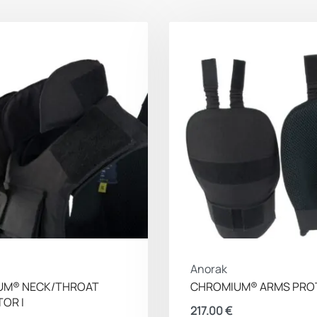
Κωδικός
Επίπεδο
προστασίας
Πιστοποίηση
Βάρος
Επιφάνεια
κάλυψης
Πάχος χωρίς
Anorak
τον φορέα
UM® NECK/THROAT
CHROMIUM® ARMS PRO
OR I
217.00
€