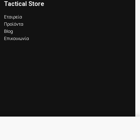
36J ≤ 7 mm
Tactical Store
Καρφί NIJ μέγιστη διάτρηση @
Εταιρεία
24J ≤ 0 mm
Προϊόντα
Καρφί NIJ μέγιστη διάτρηση @
Blog
36J ≤ 5 mm
Επικοινωνία
ψηλής αντοχής Cordura® 1000D. Αδιάβροχο,
δρόφοβο, ελαιόφοβο, διαπνέον, αντιανεμικό
ντιβακτηριδιακό υψηλής διαπνοής και
πορρόφησης ενέργειας τρισδιάστατο
ολυεστερικό ύφασμα SPACER με επεξεργασία
OOLMAX® fresh, πάχους 3,5mm
ύμφωνες με το πρότυπο MIL SPEC F AA-55126B
Προσθήκη στο καλάθι
IN STOCK