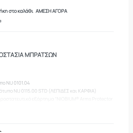
κη στο καλάθι
ΑΜΕΣΗ ΑΓΟΡΑ
α
ΡΟΣΤΑΣΙΑ ΜΠΡΑΤΣΩΝ
:
πο NIJ 0101.04
ρότυπο NIJ 0115.00 STD (ΛΕΠΙΔΕΣ και ΚΑΡΦΙΑ)
προστατευτικό εξάρτημα “NIOBIUM® Arms Protector
 στους ώμους των γιλέκων “TACTICAL II” με
ς (Ηοοk and Loop) προκειμένου να παρέχει κάλυψη
πάνελ αντιβαλλιστικής προστασίας NIOBIUM®
είναι ένα υβριδικό πάνελ πολλαπλών απειλών
ς