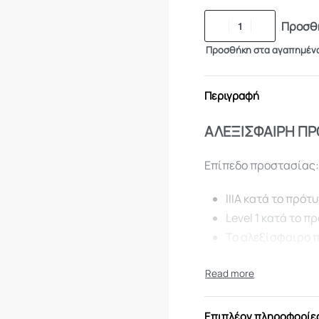
Προσθή
Προσθήκη στα αγαπημέν
Περιγραφή
ΑΛΕΞΙΣΦΑΙΡΗ Π
Επίπεδο προστασίας
IIIA κατά το πρότυ
Level 1 κατά το π
Το αλεξίσφαιρο 
I” προσαρμόζεται
αυτόδετες ταινίε
στα μπράτσα.Το 
(SPM.3A,1.2304) 
Επιπλέον πληροφορίε