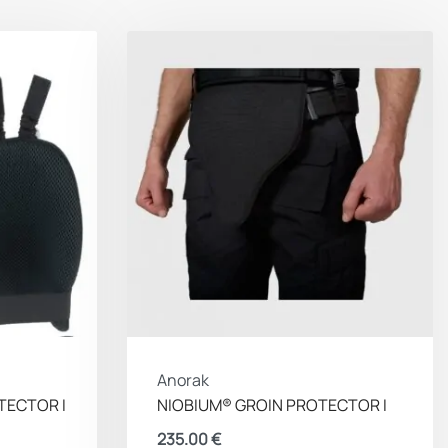
μαλακό πάνελ “SPM.3A,1.2304”
BA.4.10.8.8.18,1.19
IIIA κατά το πρότυπο NIJ 0101.04
Level 1 κατά το πρότυπο NIJ 0115.00 STD
(ΛΕΠΙΔΕΣ και ΚΑΡΦΙΑ)
Από το διαπιστευμένο εργαστήριο AITEX
1,25kg., περίπου (ζεύγος)
0,113m² (ζεύγος)
Anorak
12 χιλ.
TECTOR I
NIOBIUM® GROIN PROTECTOR I
235.00
€