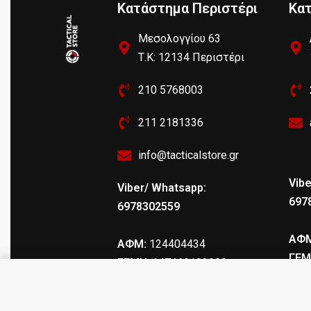
Κατάστημα Περιστέρι
Κα
Μεσολογγίου 63
Τ.Κ: 12134 Περιστέρι
210 5768003
211 2181336
info@tacticalstore.gr
Vibe
Viber/ Whatsapp:
697
6978302559
ΑΦΜ
ΑΦΜ:
124404434
ΓΕΜ
ΓΕΜΗ
: 147469103000
NIOBIUM® ARMS PROTECTOR I