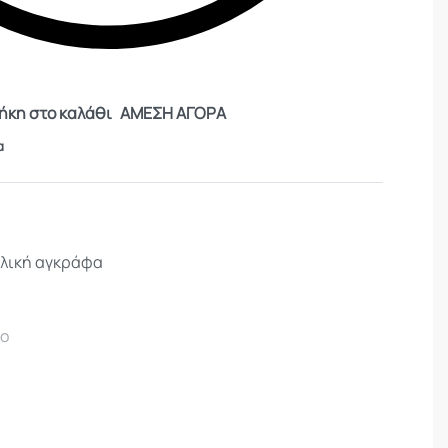
κη στο καλάθι
ΑΜΕΣΗ ΑΓΟΡΑ
α
λλική αγκράφα
λο