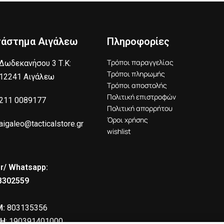
τάστημα Αιγάλεω
Πληροφορίες
Τρόποι παραγγελίας
Δωδεκανήσου 3 Τ.Κ:
Τρόποι πληρωμής
12241 Αιγάλεω
Τρόποι αποστολής
Πολιτική επιστροφών
211 0089177
Πολιτική απορρήτου
Όροι χρήσης
aigaleo@tacticalstore.gr
wishlist
r/ Whatsapp:
8302559
:
803135356
Η
: 190391401000