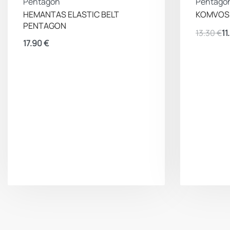
Pentagon
Pentago
HEMANTAS ELASTIC BELT
KOMVOS S
PENTAGON
13.30
€
11
17.90
€