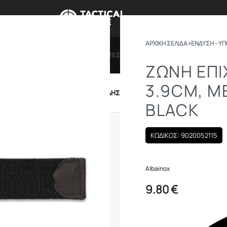
ΑΡΧΙΚΉ ΣΕΛΊΔΑ
›
ΕΝΔΥΣΗ - Υ
ΠΡΟΣΦΟΡΕΣ
ΔΩΡΟΚΑΡΤΕΣ
BRANDS
ΠΟΙΟ
ΖΏΝΗ ΕΠΙ
3.9CM, Μ
IRSOFT
ΕΝΔΥΣΗ – ΥΠΟΔΗΣΗ
ΕΞΟΠΛΙΣΜΟΣ
BLACK
ΚΩΔΙΚΟΣ: 9020052115
Albainox
9.80
€