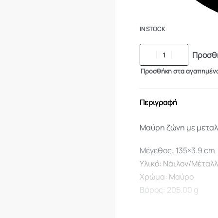
IN STOCK
Προσθή
Προσθήκη στα αγαπημέν
Περιγραφή
Μαύρη ζώνη με μετα
Μέγεθος: 135×3.9 cm
Υλικό: Νάιλον/Μέταλ
Χρώμα: Μαύρο
Βάρος: 205.00 g