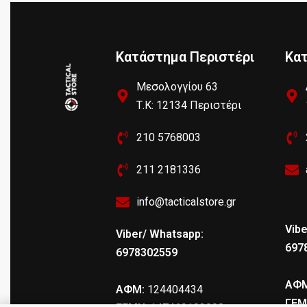
Κατάστημα Περιστέρι
Κα
Μεσολογγίου 63
Τ.Κ: 12134 Περιστέρι
210 5768003
211 2181336
info@tacticalstore.gr
Vibe
Viber/ Whatsapp:
697
6978302559
ΑΦΜ
ΑΦΜ:
124404434
ΓΕΜ